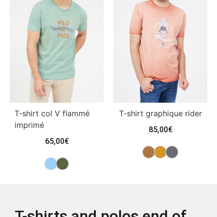
T-shirt col V flammé
T-shirt graphique rider
imprimé
85,00
€
65,00
€
T-shirts and polos end of