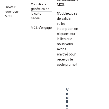
Conditions
MCS.
Devenir
générales de
revendeur
N’oubliez pas
la carte
MCS
cadeau
de valider
votre
MCS s'engage
inscription en
cliquant sur
le lien que
nous vous
avons
envoyé pour
recevoir le
code promo !
V
e
ui
ll
e