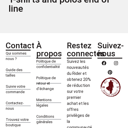
line
Contact
À
Restez
Suivez-
propos
connectés
nous
Qui sommes
nous ?
Politique de
Suivez les
confidentialité
nouveautés
Guide des
du Rider et
tailles
Politique de
obtenez 20%
retour et
de réduction
Suivre votre
d'échange
sur votre
commande
premier
Mentions
Contactez-
achat et les
légales
nous
offres
privilèges de
Conditions
Trouvez votre
la
générales
boutique
communauté