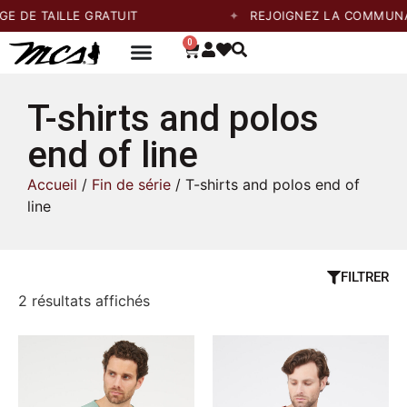
 DE TAILLE GRATUIT
REJOIGNEZ LA COMMUNAUT
0
T-shirts and polos
end of line
Accueil
/
Fin de série
/ T-shirts and polos end of
line
FILTRER
2 résultats affichés