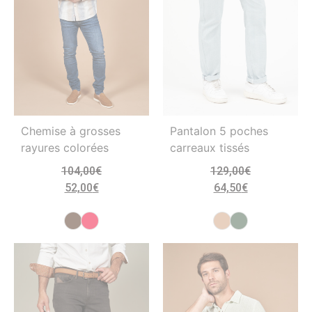
Chemise à grosses
Pantalon 5 poches
rayures colorées
carreaux tissés
104,00
€
129,00
€
52,00
€
64,50
€