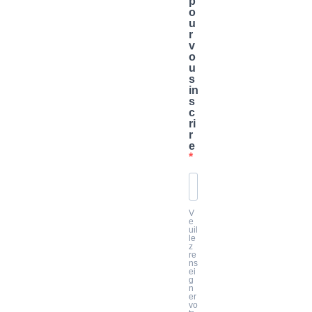
p
o
u
r
v
o
u
s
in
s
c
ri
r
e
V
e
uil
le
z
re
ns
ei
g
n
er
vo