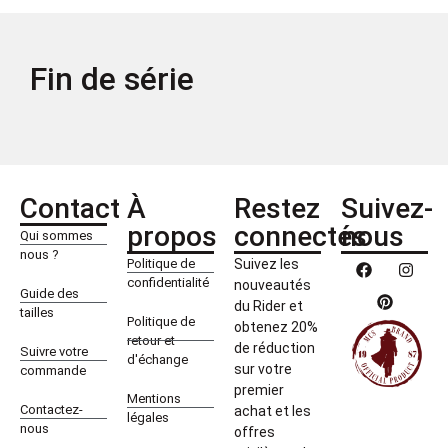
Fin de série
Contact
À
Restez
Suivez-
propos
connectés
nous
Qui sommes
nous ?
Politique de
Suivez les
confidentialité
nouveautés
Guide des
du Rider et
tailles
Politique de
obtenez 20%
retour et
de réduction
Suivre votre
d'échange
sur votre
commande
premier
Mentions
Contactez-
achat et les
légales
nous
offres