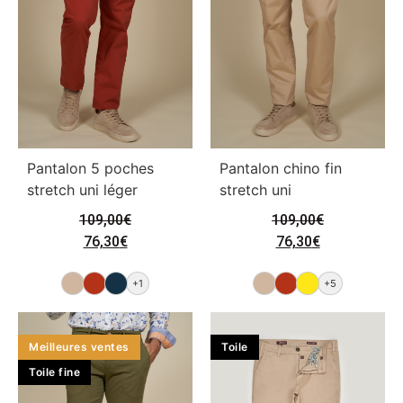
Pantalon 5 poches
Pantalon chino fin
stretch uni léger
stretch uni
109,00
€
109,00
€
76,30
€
76,30
€
+1
+5
Meilleures ventes
Toile
Toile fine