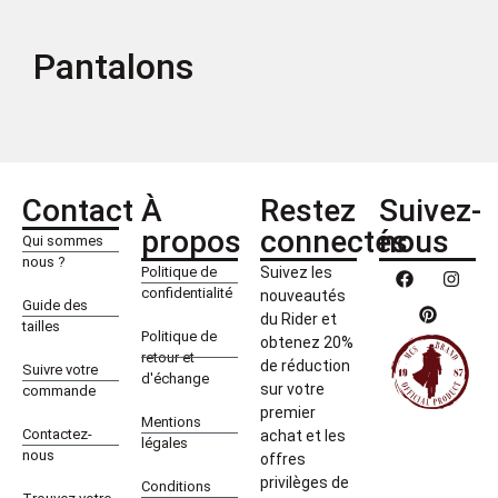
Pantalons
Contact
À
Restez
Suivez-
propos
connectés
nous
Qui sommes
nous ?
Politique de
Suivez les
confidentialité
nouveautés
Guide des
du Rider et
tailles
Politique de
obtenez 20%
retour et
de réduction
Suivre votre
d'échange
sur votre
commande
premier
Mentions
Contactez-
achat et les
légales
nous
offres
privilèges de
Conditions