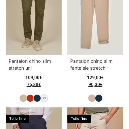
Pantalon chino slim
Pantalon chino slim
stretch uni
fantaisie stretch
109,00
€
129,00
€
76,30
€
90,30
€
+1
Toile fine
Toile fine