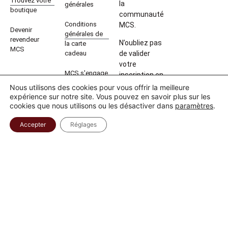
Trouvez votre
la
générales
boutique
communauté
Conditions
MCS.
Devenir
générales de
revendeur
N’oubliez pas
la carte
MCS
cadeau
de valider
votre
MCS s'engage
inscription en
cliquant sur
Nous utilisons des cookies pour vous offrir la meilleure
expérience sur notre site. Vous pouvez en savoir plus sur les
le lien que
cookies que nous utilisons ou les désactiver dans
paramètres
.
nous vous
avons
Accepter
Réglages
envoyé pour
recevoir le
code promo !
V
e
ui
ll