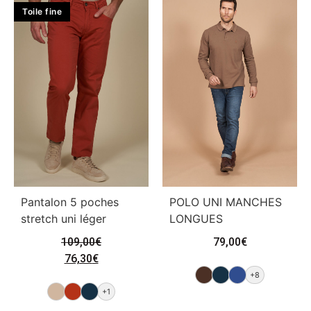
Toile fine
Pantalon 5 poches
POLO UNI MANCHES
stretch uni léger
LONGUES
109,00
€
79,00
€
76,30
€
+8
+1