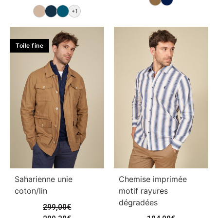
+1
Toile fine
Saharienne unie
Chemise imprimée
coton/lin
motif rayures
dégradées
299,00
€