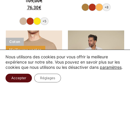
109,00
€
76,30
€
+8
+5
Coton
Meilleures ventes
Nous utilisons des cookies pour vous offrir la meilleure
expérience sur notre site. Vous pouvez en savoir plus sur les
cookies que nous utilisons ou les désactiver dans
paramètres
.
Accepter
Réglages
Tee shirt uni léger
Chemise à rayures en
coton lin