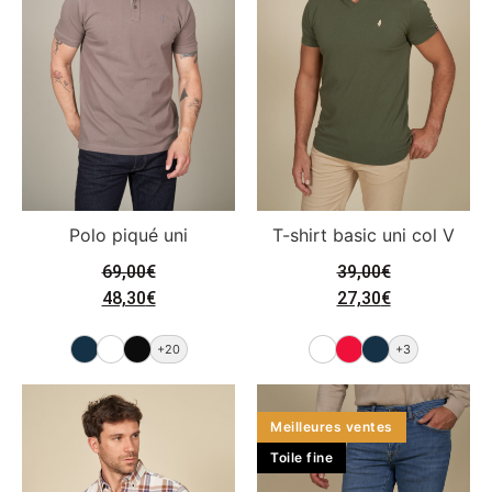
Polo piqué uni
T-shirt basic uni col V
69,00
€
39,00
€
48,30
€
27,30
€
+20
+3
Meilleures ventes
Toile fine