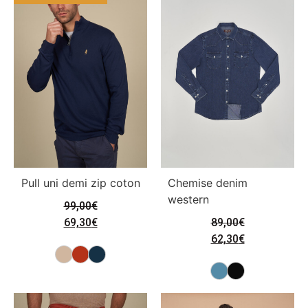
Pull uni demi zip coton
Chemise denim
western
99,00
€
69,30
€
89,00
€
62,30
€