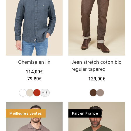
Chemise en lin
Jean stretch coton bio
regular tapered
114,00
€
79,80
€
129,00
€
+16
Meilleures ventes
Fait en France