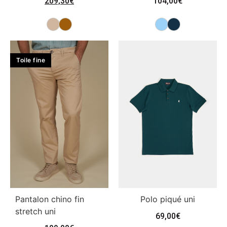
209,30
€
104,00
€
Toile fine
Pantalon chino fin
Polo piqué uni
stretch uni
69,00
€