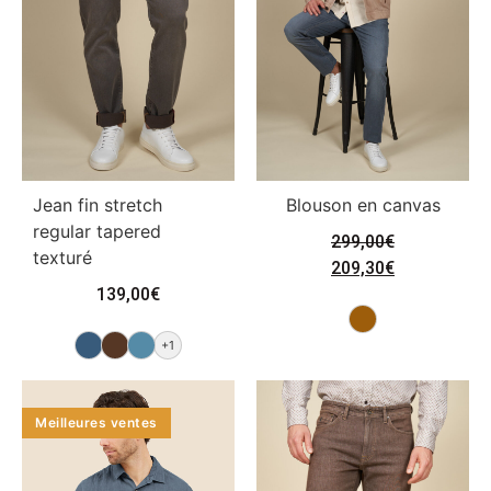
Jean fin stretch
Blouson en canvas
regular tapered
299,00
€
texturé
209,30
€
139,00
€
+1
Meilleures ventes