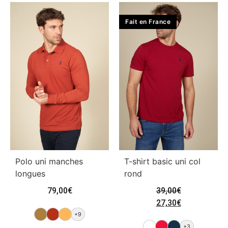
Fait en France
Polo uni manches
T-shirt basic uni col
longues
rond
79,00
€
39,00
€
27,30
€
+9
+3