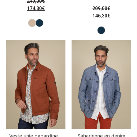
249,00
€
174,30
€
209,00
€
146,30
€
Veste unie gabardine
Saharienne en denim