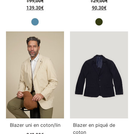
199,00
€
129,00
€
139,30
€
90,30
€
Blazer uni en coton/lin
Blazer en piqué de
coton