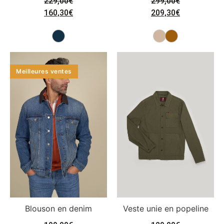
229,00
€
299,00
€
160,30
€
209,30
€
Meilleures ventes
Blouson en denim
Veste unie en popeline