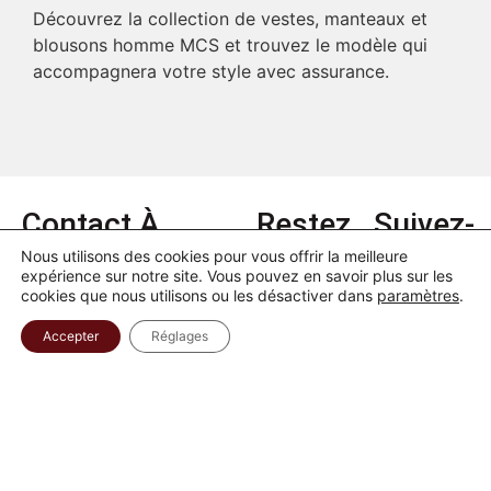
Découvrez la collection de vestes, manteaux et
blousons homme MCS et trouvez le modèle qui
accompagnera votre style avec assurance.
Contact
À
Restez
Suivez-
propos
connectés
nous
Qui sommes
Nous utilisons des cookies pour vous offrir la meilleure
expérience sur notre site. Vous pouvez en savoir plus sur les
nous ?
Politique de
Suivez les
cookies que nous utilisons ou les désactiver dans
paramètres
.
confidentialité
nouveautés
Guide des
du Rider et
Accepter
Réglages
tailles
Politique de
obtenez 20%
retour et
de réduction
Suivre votre
d'échange
sur votre
commande
premier
Mentions
Contactez-
achat et les
légales
nous
offres