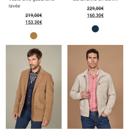
lavée
229,00
€
219,00
€
160,30
€
153,30
€