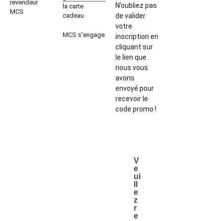
revendeur
N’oubliez pas
la carte
MCS
cadeau
de valider
votre
MCS s'engage
inscription en
cliquant sur
le lien que
nous vous
avons
envoyé pour
recevoir le
code promo !
V
e
ui
ll
e
z
r
e