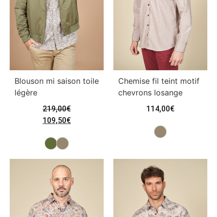
Blouson mi saison toile
Chemise fil teint motif
légère
chevrons losange
219,00
€
114,00
€
109,50
€