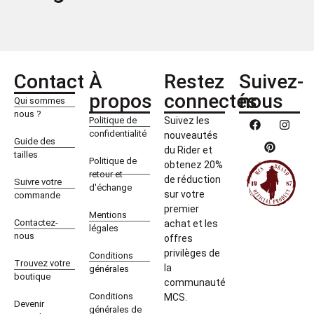
Contact
À
Restez
Suivez-
propos
connectés
nous
Qui sommes
nous ?
Politique de
Suivez les
confidentialité
nouveautés
Guide des
du Rider et
tailles
Politique de
obtenez 20%
retour et
de réduction
Suivre votre
d'échange
sur votre
commande
premier
Mentions
Contactez-
achat et les
légales
nous
offres
privilèges de
Conditions
Trouvez votre
la
générales
boutique
communauté
Conditions
MCS.
Devenir
générales de