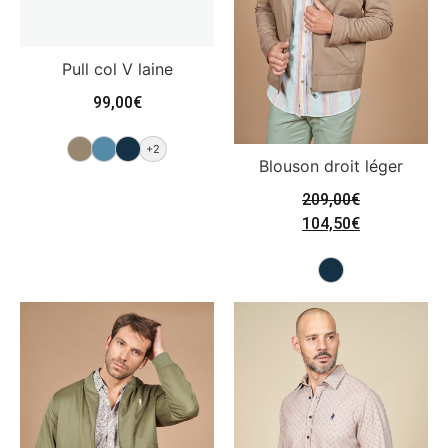
Pull col V laine
99,00
€
+2
Blouson droit léger
209,00
€
104,50
€