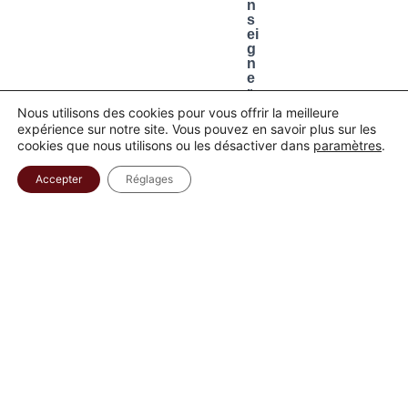
n
s
ei
g
n
e
r
v
Nous utilisons des cookies pour vous offrir la meilleure
o
expérience sur notre site. Vous pouvez en savoir plus sur les
tr
cookies que nous utilisons ou les désactiver dans
paramètres
.
e
a
Accepter
Réglages
d
r
e
s
s
e
e
m
ai
l
p
o
u
r
v
o