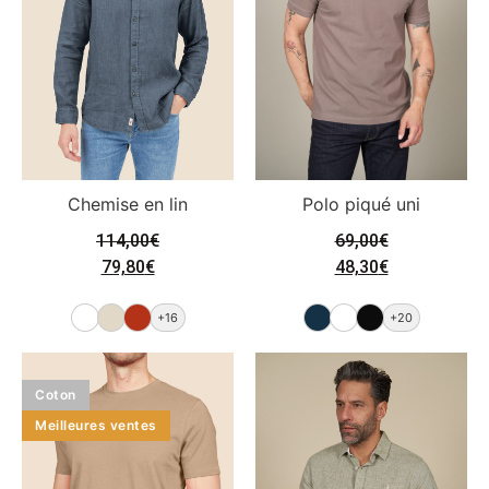
Chemise en lin
Polo piqué uni
114,00
€
69,00
€
79,80
€
48,30
€
+16
+20
Coton
Meilleures ventes