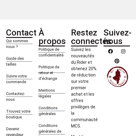
Contact
À
Restez
Suivez-
propos
connectés
nous
Qui sommes
nous ?
Politique de
Suivez les
confidentialité
nouveautés
Guide des
du Rider et
tailles
Politique de
obtenez 20%
retour et
de réduction
Suivre votre
d'échange
sur votre
commande
premier
Mentions
Contactez-
achat et les
légales
nous
offres
privilèges de
Conditions
Trouvez votre
la
générales
boutique
communauté
Conditions
MCS.
Devenir
générales de
revendeur