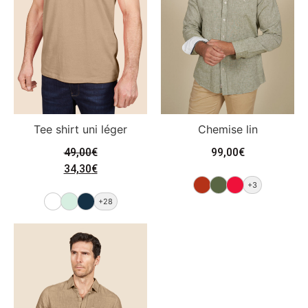
Tee shirt uni léger
Chemise lin
49,00
€
99,00
€
34,30
€
+3
+28