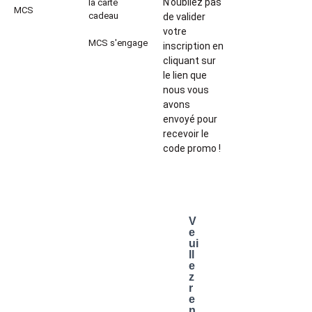
N’oubliez pas
la carte
MCS
cadeau
de valider
votre
MCS s'engage
inscription en
cliquant sur
le lien que
nous vous
avons
envoyé pour
recevoir le
code promo !
V
e
ui
ll
e
z
r
e
n