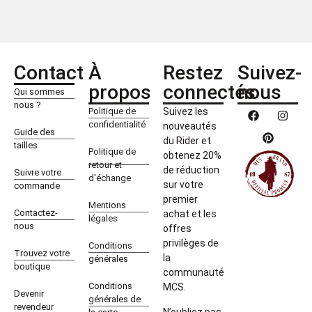
Contact
À
Restez
Suivez-
propos
connectés
nous
Qui sommes
nous ?
Politique de
Suivez les
confidentialité
nouveautés
Guide des
du Rider et
tailles
Politique de
obtenez 20%
retour et
de réduction
Suivre votre
d'échange
sur votre
commande
premier
Mentions
Contactez-
achat et les
légales
nous
offres
privilèges de
Conditions
Trouvez votre
la
générales
boutique
communauté
Conditions
MCS.
Devenir
générales de
revendeur
N’oubliez pas