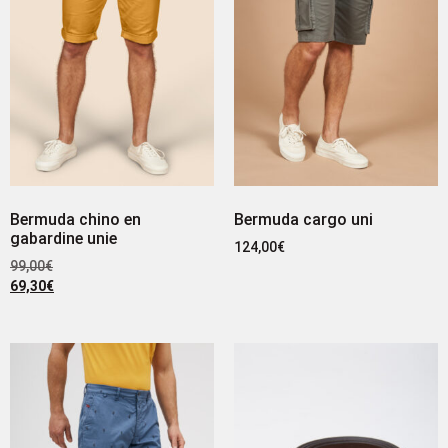
Bermuda chino en
Bermuda cargo uni
gabardine unie
124,00
€
99,00
€
69,30
€