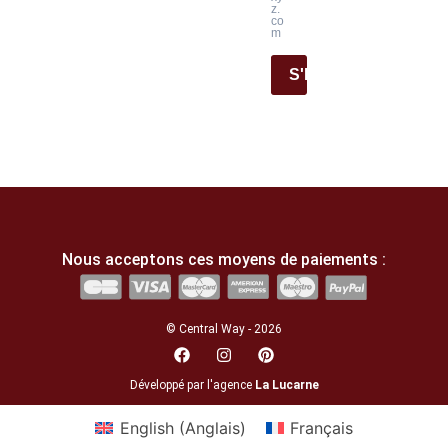
z.
co
m
S'INSCRIRE
Nous acceptons ces moyens de paiements :
© Central Way - 2026
Développé par l'agence
La Lucarne
English
(
Anglais
)
Français