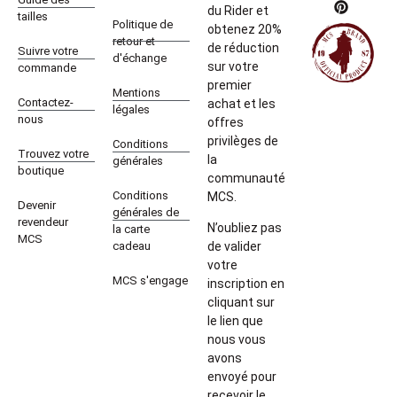
du Rider et
tailles
Politique de
obtenez 20%
retour et
de réduction
Suivre votre
d'échange
sur votre
commande
premier
Mentions
Contactez-
achat et les
légales
nous
offres
privilèges de
Conditions
Trouvez votre
la
générales
boutique
communauté
Conditions
MCS.
Devenir
générales de
revendeur
N’oubliez pas
la carte
MCS
cadeau
de valider
votre
MCS s'engage
inscription en
cliquant sur
le lien que
nous vous
avons
envoyé pour
recevoir le