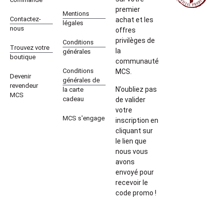
premier
Mentions
Contactez-
achat et les
légales
nous
offres
privilèges de
Conditions
Trouvez votre
la
générales
boutique
communauté
Conditions
MCS.
Devenir
générales de
revendeur
N’oubliez pas
la carte
MCS
cadeau
de valider
votre
MCS s'engage
inscription en
cliquant sur
le lien que
nous vous
avons
envoyé pour
recevoir le
code promo !