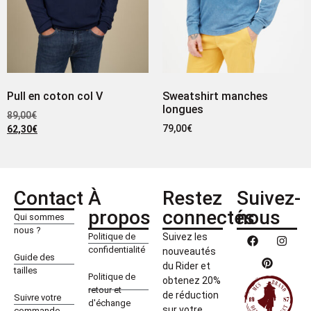
Pull en coton col V
Sweatshirt manches
longues
89,00
€
79,00
€
62,30
€
Contact
À
Restez
Suivez-
propos
connectés
nous
Qui sommes
nous ?
Politique de
Suivez les
confidentialité
nouveautés
Guide des
du Rider et
tailles
Politique de
obtenez 20%
retour et
de réduction
Suivre votre
d'échange
sur votre
commande