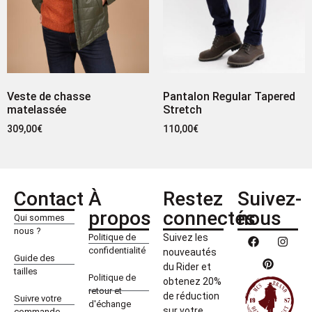
Veste de chasse
Pantalon Regular Tapered
matelassée
Stretch
309,00
€
110,00
€
Contact
À
Restez
Suivez-
propos
connectés
nous
Qui sommes
nous ?
Politique de
Suivez les
confidentialité
nouveautés
Guide des
du Rider et
tailles
Politique de
obtenez 20%
retour et
de réduction
Suivre votre
d'échange
sur votre
commande