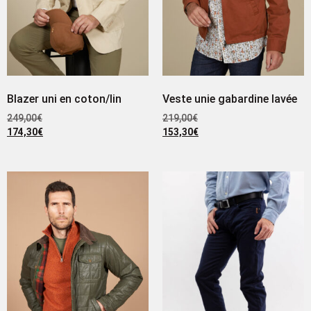
Blazer uni en coton/lin
Veste unie gabardine lavée
249,00
€
219,00
€
174,30
€
153,30
€