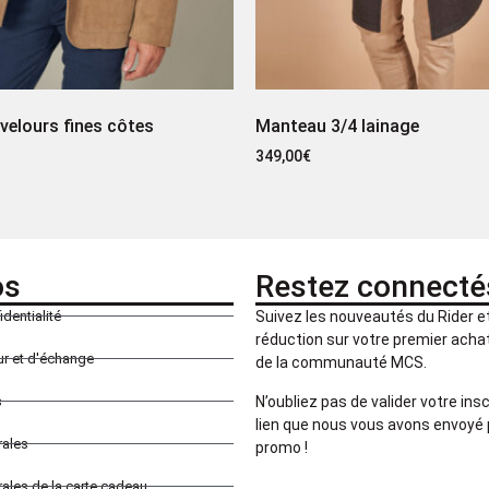
 velours fines côtes
Manteau 3/4 lainage
349,00
€
os
Restez connecté
identialité
Suivez les nouveautés du Rider 
réduction sur votre premier achat 
our et d'échange
de la communauté MCS.
N’oubliez pas de valider votre insc
s
lien que nous vous avons envoyé 
rales
promo !
ales de la carte cadeau