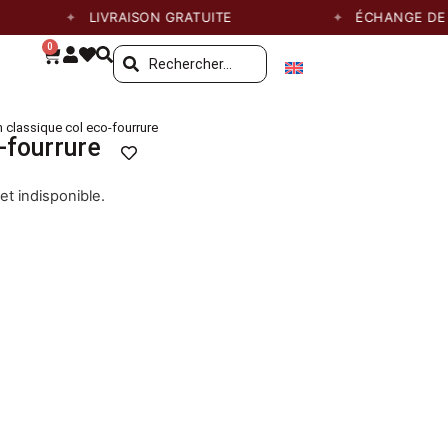
LIVRAISON GRATUITE
ÉCHANGE DE TAIL
0
 classique col eco-fourrure
-fourrure
et indisponible.