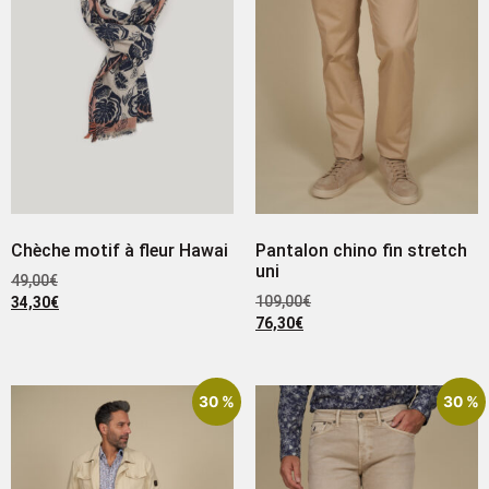
Chèche motif à fleur Hawai
Pantalon chino fin stretch
uni
49,00
€
109,00
€
34,30
€
76,30
€
30 %
30 %