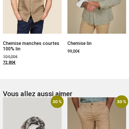
Chemise manches courtes
Chemise lin
100% lin
99,00
€
104,00
€
72,80
€
Vous allez aussi aimer
30 %
30 %