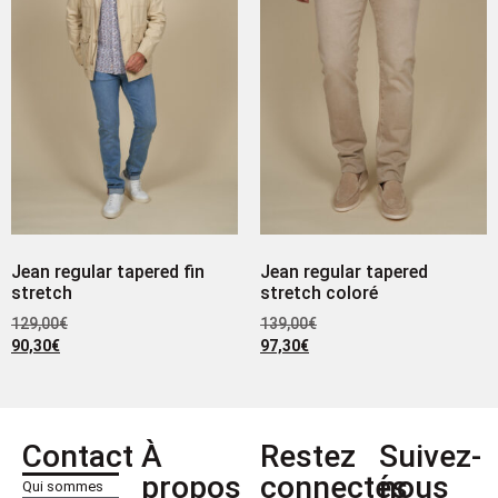
Jean regular tapered fin
Jean regular tapered
stretch
stretch coloré
129,00
€
139,00
€
90,30
€
97,30
€
Contact
À
Restez
Suivez-
propos
connectés
nous
Qui sommes