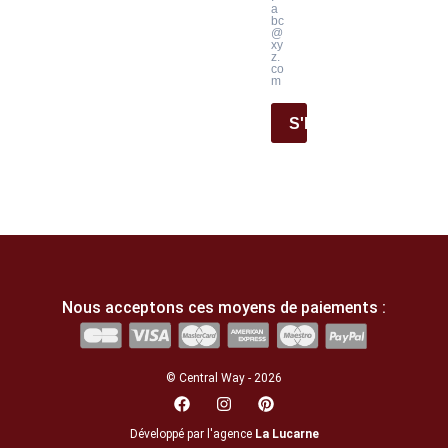
a
bc
@
xy
z.
co
m
S'INSCRIRE
Nous acceptons ces moyens de paiements :
© Central Way - 2026
Développé par l'agence
La Lucarne