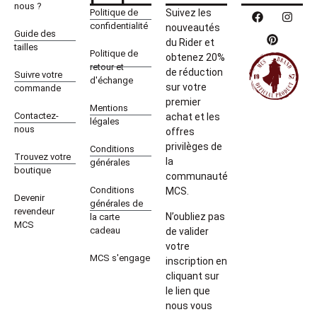
nous ?
Politique de
Suivez les
confidentialité
nouveautés
Guide des
du Rider et
tailles
Politique de
obtenez 20%
retour et
de réduction
Suivre votre
d'échange
sur votre
commande
premier
Mentions
Contactez-
achat et les
légales
nous
offres
privilèges de
Conditions
Trouvez votre
la
générales
boutique
communauté
Conditions
MCS.
Devenir
générales de
revendeur
N’oubliez pas
la carte
MCS
cadeau
de valider
votre
MCS s'engage
inscription en
cliquant sur
le lien que
nous vous