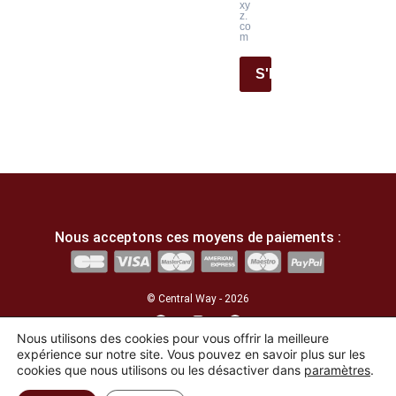
xy
z.
co
m
S'INSCRIRE
Nous acceptons ces moyens de paiements :
© Central Way - 2026
Nous utilisons des cookies pour vous offrir la meilleure
Développé par l'agence
La Lucarne
expérience sur notre site. Vous pouvez en savoir plus sur les
cookies que nous utilisons ou les désactiver dans
paramètres
.
English
(
Anglais
)
Français