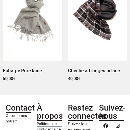
Echarpe Pure laine
Cheche a franges biface
50,00
€
40,00
€
Contact
À
Restez
Suivez-
propos
connectés
nous
Qui sommes
nous ?
Politique de
Suivez les
confidentialité
nouveautés