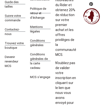
Guide des
du Rider et
tailles
Politique de
obtenez 20%
retour et
de réduction
Suivre votre
d'échange
sur votre
commande
premier
Mentions
Contactez-
achat et les
légales
nous
offres
privilèges de
Conditions
Trouvez votre
la
générales
boutique
communauté
Conditions
MCS.
Devenir
générales de
revendeur
N’oubliez pas
la carte
MCS
cadeau
de valider
votre
MCS s'engage
inscription en
cliquant sur
le lien que
nous vous
avons
envoyé pour