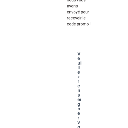
avons
envoyé pour
recevoir le
code promo !
V
e
ui
ll
e
z
r
e
n
s
ei
g
n
e
r
v
o