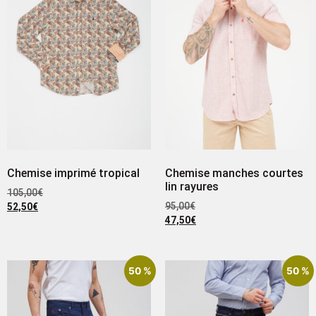
Chemise imprimé tropical
Chemise manches courtes
lin rayures
105,00
€
95,00
€
52,50
€
47,50
€
50 %
50 %