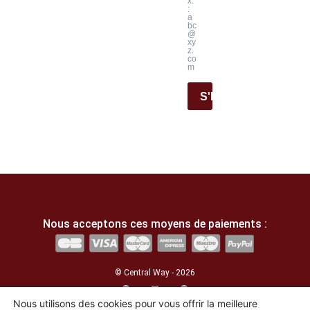
x.
:
a
bc
@
xy
z.
co
m
S'INSCRIRE
Nous acceptons ces moyens de paiements :
© Central Way - 2026
Nous utilisons des cookies pour vous offrir la meilleure