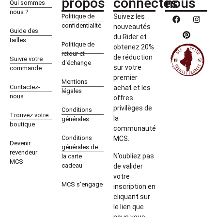
propos
connectés
nous
Qui sommes
nous ?
Politique de
Suivez les
confidentialité
nouveautés
Guide des
du Rider et
tailles
Politique de
obtenez 20%
retour et
de réduction
Suivre votre
d'échange
sur votre
commande
premier
Mentions
Contactez-
achat et les
légales
nous
offres
privilèges de
Conditions
Trouvez votre
la
générales
boutique
communauté
Conditions
MCS.
Devenir
générales de
revendeur
N’oubliez pas
la carte
MCS
cadeau
de valider
votre
MCS s'engage
inscription en
cliquant sur
le lien que
nous vous