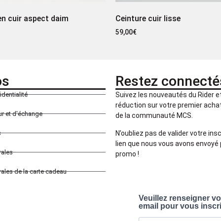
en cuir aspect daim
Ceinture cuir lisse
59,00
€
os
Restez connecté
identialité
Suivez les nouveautés du Rider 
réduction sur votre premier achat 
our et d'échange
de la communauté MCS.
N’oubliez pas de valider votre insc
s
lien que nous vous avons envoyé 
rales
promo !
ales de la carte cadeau
Veuillez renseigner v
email pour vous inscr