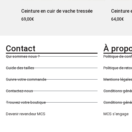
Ceinture en cuir de vache tressée
Ceinture 
69,00
€
64,00
€
Contact
À prop
Qui sommes nous ?
Politique de conf
Guide des tailles
Politique de ret
Suivre votre commande
Mentions légale
Contactez-nous
Conditions géné
Trouvez votre boutique
Conditions génér
Devenir revendeur MCS
MCS s'engage