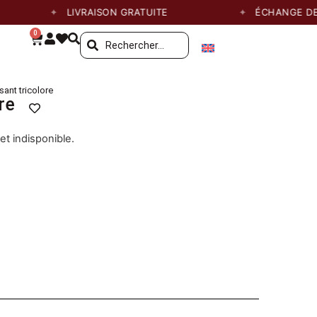
LIVRAISON GRATUITE
ÉCHANGE DE TAI
0
sant tricolore
re
et indisponible.