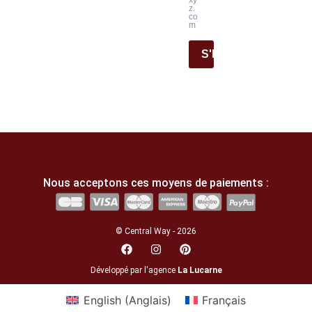
z.
co
m
S'INSCRIRE
Nous acceptons ces moyens de paiements :
© Central Way - 2026
Développé par l'agence
La Lucarne
English
(
Anglais
)
Français