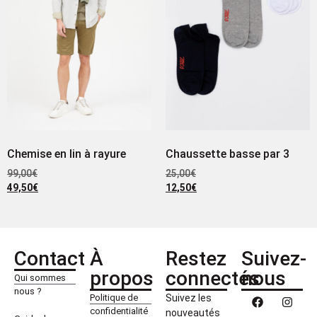
Chemise en lin à rayure
Chaussette basse par 3
99,00
€
25,00
€
49,50
€
12,50
€
Contact
À
Restez
Suivez-
propos
connectés
nous
Qui sommes
nous ?
Politique de
Suivez les
confidentialité
nouveautés