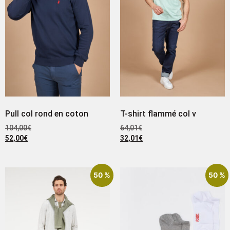
Pull col rond en coton
T-shirt flammé col v
104,00
€
64,01
€
52,00
€
32,01
€
50 %
50 %