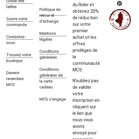
Guide des
du Rider et
tailles
Politique de
obtenez 20%
retour et
de réduction
Suivre votre
d'échange
sur votre
commande
premier
Mentions
Contactez-
achat et les
légales
nous
offres
privilèges de
Conditions
Trouvez votre
la
générales
boutique
communauté
Conditions
MCS.
Devenir
générales de
revendeur
N’oubliez pas
la carte
MCS
cadeau
de valider
votre
MCS s'engage
inscription en
cliquant sur
le lien que
nous vous
avons
envoyé pour