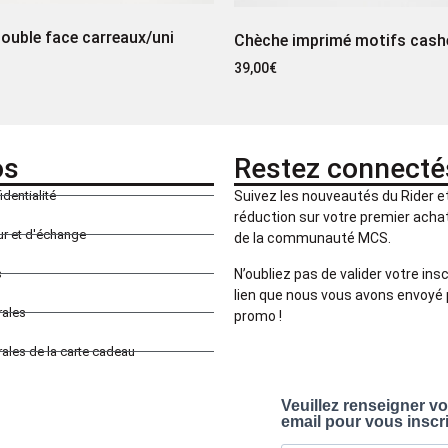
ouble face carreaux/uni
Chèche imprimé motifs cash
39,00
€
os
Restez connecté
identialité
Suivez les nouveautés du Rider 
réduction sur votre premier achat 
our et d'échange
de la communauté MCS.
N’oubliez pas de valider votre insc
s
lien que nous vous avons envoyé 
rales
promo !
ales de la carte cadeau
Veuillez renseigner v
email pour vous inscr