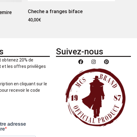
Cheche a franges biface
emire
40,00
€
s
Suivez-nous
et obtenez 20% de
et les offres privilèges
ription en cliquant sur le
pour recevoir le code
otre adresse
ire