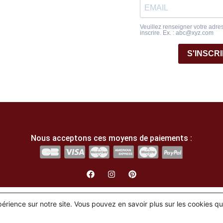
Veuillez renseigner votre adre
inscrire. Ex. : abc@xyz.com
S'INSCR
Nous acceptons ces moyens de paiements :
English
(
Anglais
)
Français
xpérience sur notre site. Vous pouvez en savoir plus sur les cookies q