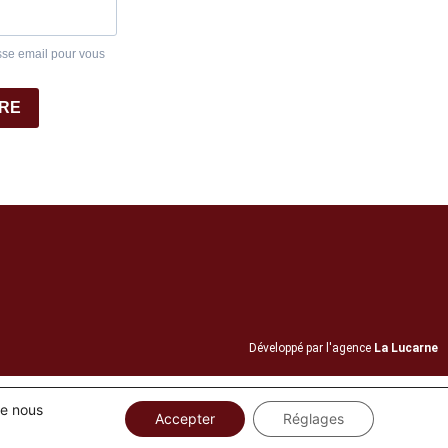
sse email pour vous
IRE
Développé par l'agence
La Lucarne
ue nous
Accepter
Réglages