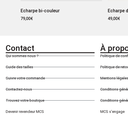
Echarpe bi-couleur
Echarpe d
79,00
€
49,00
€
Contact
À prop
Qui sommes nous ?
Politique de conf
Guide des tailles
Politique de ret
Suivre votre commande
Mentions légale
Contactez-nous
Conditions géné
Trouvez votre boutique
Conditions génér
Devenir revendeur MCS
MCS s'engage