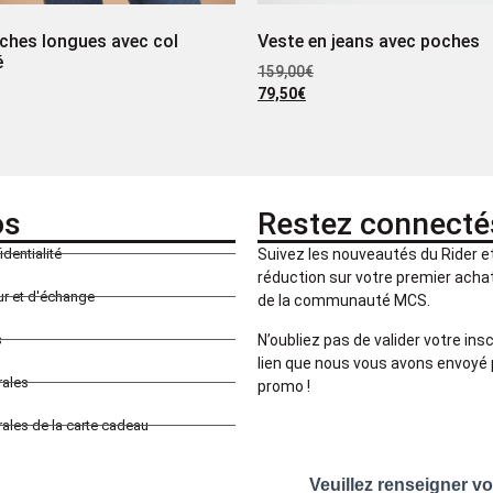
ches longues avec col
Veste en jeans avec poches
é
159,00
€
79,50
€
os
Restez connecté
identialité
Suivez les nouveautés du Rider 
réduction sur votre premier achat 
our et d'échange
de la communauté MCS.
N’oubliez pas de valider votre insc
s
lien que nous vous avons envoyé 
rales
promo !
ales de la carte cadeau
Veuillez renseigner v