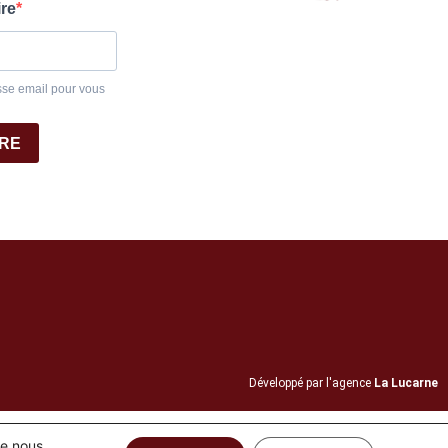
ire
sse email pour vous
IRE
Développé par l'agence
La Lucarne
ue nous