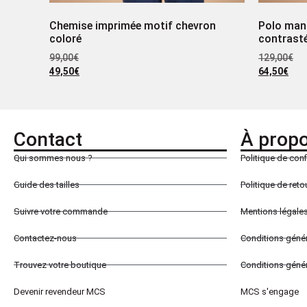
Chemise imprimée motif chevron
Polo man
coloré
contrast
99,00
€
129,00
€
49,50
€
64,50
€
Contact
À prop
Qui sommes nous ?
Politique de conf
Guide des tailles
Politique de ret
Suivre votre commande
Mentions légale
Contactez-nous
Conditions géné
Trouvez votre boutique
Conditions génér
Devenir revendeur MCS
MCS s'engage