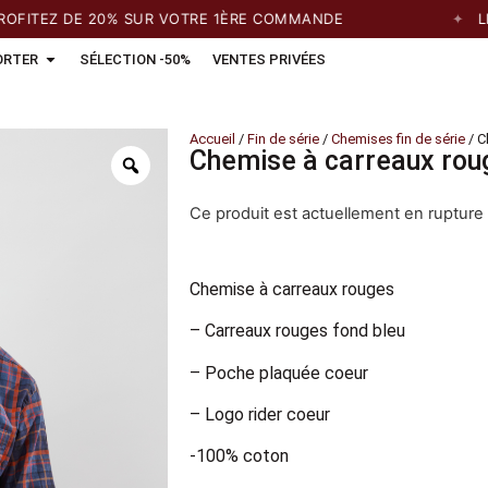
TEZ DE 20% SUR VOTRE 1ÈRE COMMANDE
LIVRA
ORTER
SÉLECTION -50%
VENTES PRIVÉES
Accueil
/
Fin de série
/
Chemises fin de série
/ C
Chemise à carreaux rou
Ce produit est actuellement en rupture 
Chemise à carreaux rouges
– Carreaux rouges fond bleu
– Poche plaquée coeur
– Logo rider coeur
-100% coton