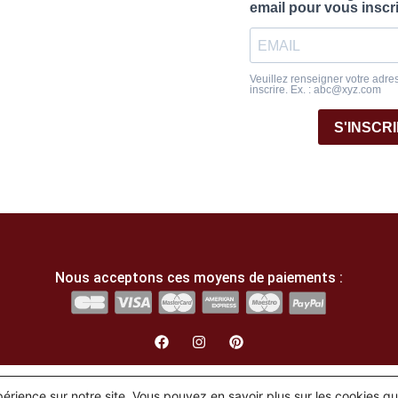
email pour vous inscr
Veuillez renseigner votre adre
inscrire. Ex. : abc@xyz.com
S'INSCR
Nous acceptons ces moyens de paiements :
English
(
Anglais
)
Français
xpérience sur notre site. Vous pouvez en savoir plus sur les cookies q