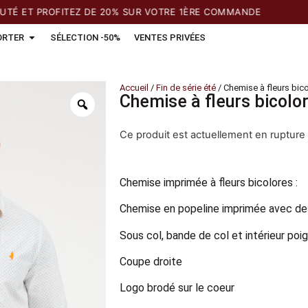
T PROFITEZ DE 20% SUR VOTRE 1ÈRE COMMANDE
ORTER
SÉLECTION -50%
VENTES PRIVÉES
Accueil
/
Fin de série été
/ Chemise à fleurs bic
Chemise à fleurs bicolo
Ce produit est actuellement en rupture 
Chemise imprimée à fleurs bicolores :
Chemise en popeline imprimée avec des
Sous col, bande de col et intérieur poi
Coupe droite
Logo brodé sur le coeur