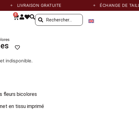
LIVRAISON GRATUITE
ÉCHANGE DE TAILLE G
0
olores
res
et indisponible.
 fleurs bicolores
gnet en tissu imprimé