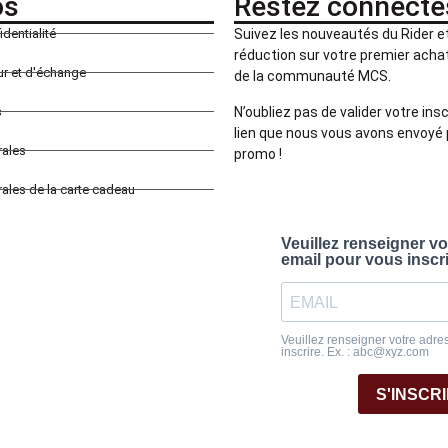
os
Restez connecté
identialité
Suivez les nouveautés du Rider 
réduction sur votre premier achat 
our et d'échange
de la communauté MCS.
N’oubliez pas de valider votre insc
s
lien que nous vous avons envoyé 
rales
promo !
ales de la carte cadeau
Veuillez renseigner v
email pour vous inscr
Veuillez renseigner votre adre
inscrire. Ex. : abc@xyz.com
S'INSCR