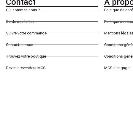
Contact
À prop
Qui sommes nous ?
Politique de conf
Guide des tailles
Politique de ret
Suivre votre commande
Mentions légale
Contactez-nous
Conditions géné
Trouvez votre boutique
Conditions génér
Devenir revendeur MCS
MCS s'engage