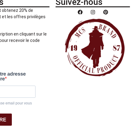
s
Suivez-nous
et obtenez 20% de
et les offres privilèges
ription en cliquant sur le
pour recevoir le code
otre adresse
ire
sse email pour vous
IRE