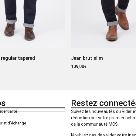
 regular tapered
Jean brut slim
109,00
€
os
Restez connecté
identialité
Suivez les nouveautés du Rider 
réduction sur votre premier achat 
our et d'échange
de la communauté MCS.
N’oubliez pas de valider votre insc
s