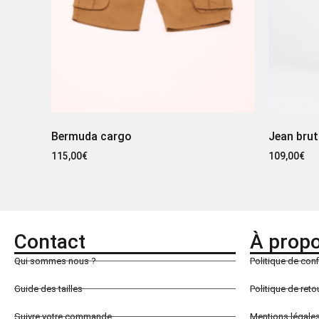
Bermuda cargo
Jean brut
115,00
€
109,00
€
Contact
À prop
Qui sommes nous ?
Politique de conf
Guide des tailles
Politique de ret
Suivre votre commande
Mentions légale