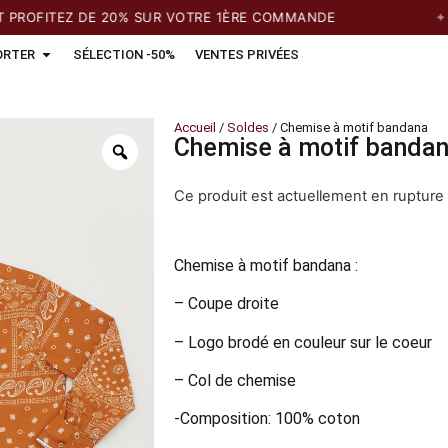
FITEZ DE 20% SUR VOTRE 1ÈRE COMMANDE
LI
ORTER
SÉLECTION -50%
VENTES PRIVÉES
Accueil
/
Soldes
/ Chemise à motif bandana
Chemise à motif banda
Ce produit est actuellement en rupture 
Chemise à motif bandana :
– Coupe droite
– Logo brodé en couleur sur le coeur
– Col de chemise
-Composition: 100% coton