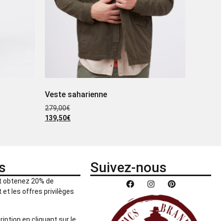
Veste saharienne
279,00
€
139,50
€
s
Suivez-nous
et obtenez 20% de
et les offres privilèges
ription en cliquant sur le