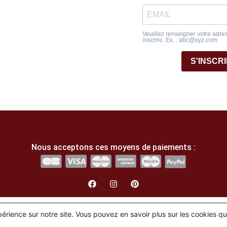
Veuillez renseigner votre adre
inscrire. Ex. : abc@xyz.com
S'INSCR
Nous acceptons ces moyens de paiements :
English
(
Anglais
)
Français
xpérience sur notre site. Vous pouvez en savoir plus sur les cookies q