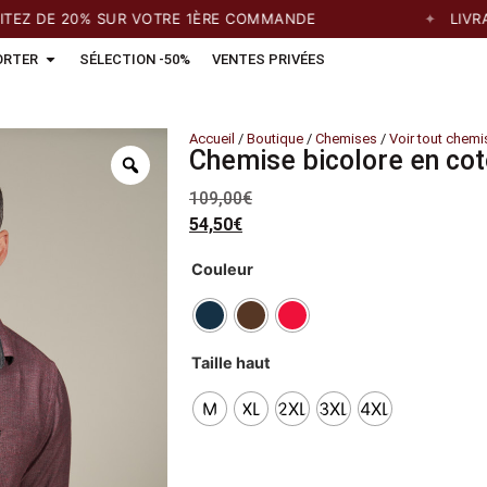
DE 20% SUR VOTRE 1ÈRE COMMANDE
LIVRAISO
ORTER
SÉLECTION -50%
VENTES PRIVÉES
Accueil
/
Boutique
/
Chemises
/
Voir tout chemi
Chemise bicolore en coto
109,00
€
54,50
€
Couleur
Taille haut
M
XL
2XL
3XL
4XL