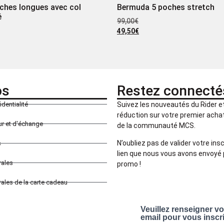
ches longues avec col
Bermuda 5 poches stretch
é
99,00
€
49,50
€
os
Restez connecté
identialité
Suivez les nouveautés du Rider 
réduction sur votre premier achat 
our et d'échange
de la communauté MCS.
N’oubliez pas de valider votre insc
s
lien que nous vous avons envoyé 
rales
promo !
ales de la carte cadeau
Veuillez renseigner v
email pour vous inscr