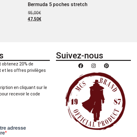
Bermuda 5 poches stretch
95,00
€
47,50
€
s
Suivez-nous
et obtenez 20% de
et les offres privilèges
ription en cliquant sur le
pour recevoir le code
otre adresse
ire