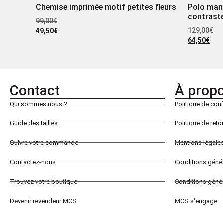
Chemise imprimée motif petites fleurs
Polo man
contrast
99,00
€
129,00
€
49,50
€
64,50
€
Contact
À prop
Qui sommes nous ?
Politique de conf
Guide des tailles
Politique de ret
Suivre votre commande
Mentions légale
Contactez-nous
Conditions géné
Trouvez votre boutique
Conditions génér
Devenir revendeur MCS
MCS s'engage