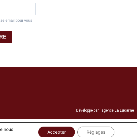
sse email pour vous
IRE
Développé par l'agence
La Lucarne
ue nous
Accepter
Réglages