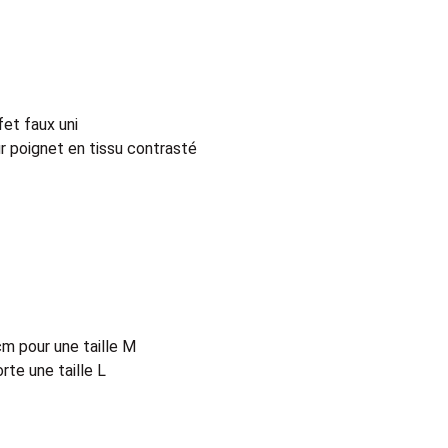
et faux uni
ur poignet en tissu contrasté
cm pour une taille M
te une taille L