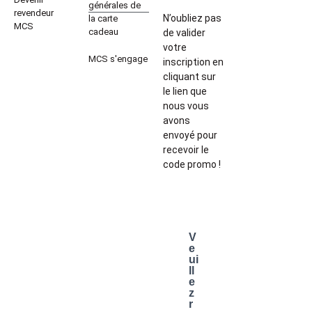
générales de
revendeur
N’oubliez pas
la carte
MCS
cadeau
de valider
votre
MCS s'engage
inscription en
cliquant sur
le lien que
nous vous
avons
envoyé pour
recevoir le
code promo !
V
e
ui
ll
e
z
r