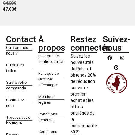
94,00
€
47,00
€
Contact
À
Restez
Suivez-
propos
connectés
nous
Qui sommes
nous ?
Politique de
Suivez les
confidentialité
nouveautés
Guide des
du Rider et
tailles
Politique de
obtenez 20%
retour et
de réduction
Suivre votre
d'échange
sur votre
commande
premier
Mentions
Contactez-
achat et les
légales
nous
offres
privilèges de
Conditions
Trouvez votre
la
générales
boutique
communauté
Conditions
MCS.
Devenir