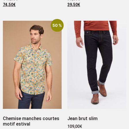
74,50
€
39,50
€
50 %
Chemise manches courtes
Jean brut slim
motif estival
109,00
€