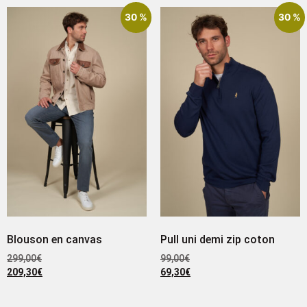
30 %
30 %
Blouson en canvas
Pull uni demi zip coton
299,00
€
99,00
€
209,30
€
69,30
€