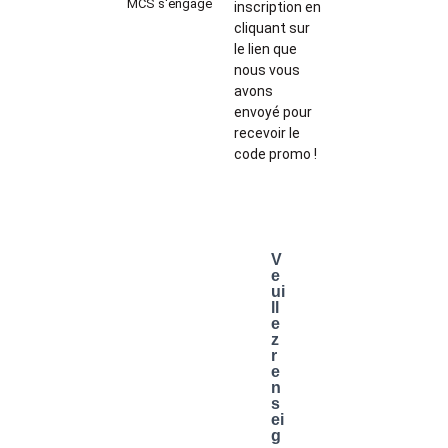
MCS s'engage
inscription en
cliquant sur
le lien que
nous vous
avons
envoyé pour
recevoir le
code promo !
V
e
ui
ll
e
z
r
e
n
s
ei
g