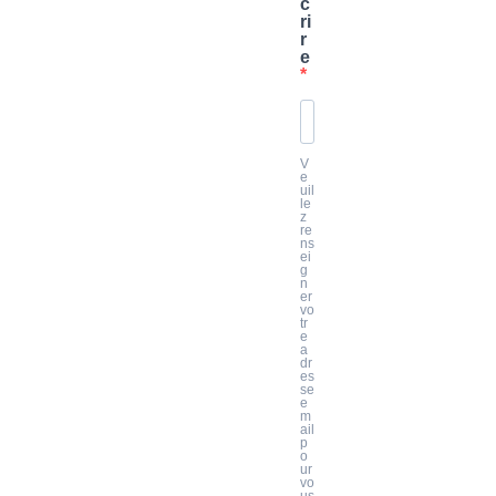
c
ri
r
e
V
e
uil
le
z
re
ns
ei
g
n
er
vo
tr
e
a
dr
es
se
e
m
ail
p
o
ur
vo
us