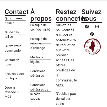
Contact
À
Restez
Suivez-
propos
connectés
nous
Qui sommes
nous ?
Politique de
Suivez les
confidentialité
nouveautés
Guide des
du Rider et
tailles
Politique de
obtenez 20%
retour et
de réduction
Suivre votre
d'échange
sur votre
commande
premier
Mentions
Contactez-
achat et les
légales
nous
offres
privilèges de
Conditions
Trouvez votre
la
générales
boutique
communauté
Conditions
MCS.
Devenir
générales de
revendeur
N’oubliez pas
la carte
MCS
cadeau
de valider
votre