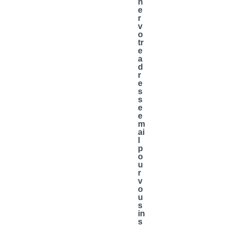
n
e
r
v
o
tr
e
a
d
r
e
s
s
e
e
m
ai
l
p
o
u
r
v
o
u
s
in
s