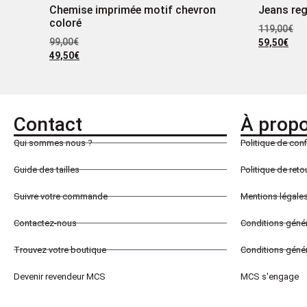
Chemise imprimée motif chevron
Jeans reg
coloré
119,00
€
99,00
€
59,50
€
49,50
€
Contact
À prop
Qui sommes nous ?
Politique de conf
Guide des tailles
Politique de ret
Suivre votre commande
Mentions légale
Contactez-nous
Conditions géné
Trouvez votre boutique
Conditions génér
Devenir revendeur MCS
MCS s'engage