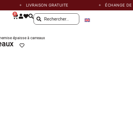
LIVRAISON GRATUITE
ÉCHANGE DE TAIL
0
hemise épaisse à carreaux
eaux