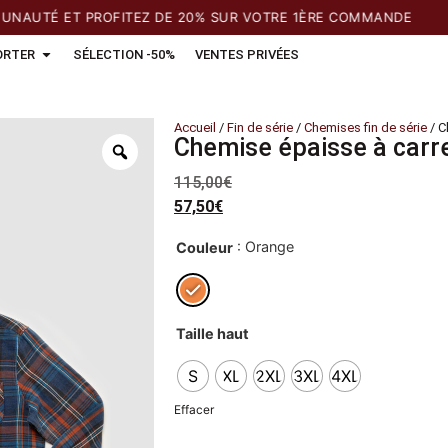
TÉ ET PROFITEZ DE 20% SUR VOTRE 1ÈRE COMMANDE
ORTER
SÉLECTION -50%
VENTES PRIVÉES
Accueil
/
Fin de série
/
Chemises fin de série
/ C
Chemise épaisse à carr
115,00
€
57,50
€
: Orange
Couleur
Taille haut
S
XL
2XL
3XL
4XL
Effacer