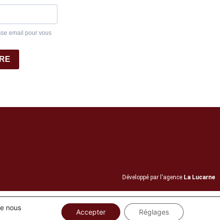
sse email pour vous
IRE
Développé par l'agence
La Lucarne
ue nous
Accepter
Réglages