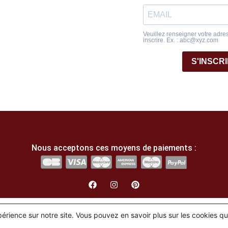
Veuillez renseigner votre adre
inscrire. Ex. : abc@xyz.com
S'INSCR
Nous acceptons ces moyens de paiements :
English
(
Anglais
)
Français
xpérience sur notre site. Vous pouvez en savoir plus sur les cookies q