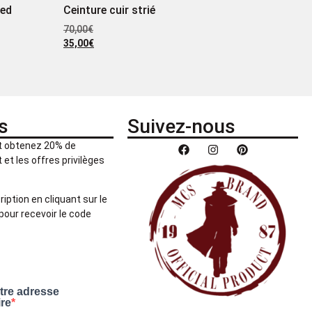
red
Ceinture cuir strié
70,00
€
35,00
€
s
Suivez-nous
et obtenez 20% de
et les offres privilèges
ription en cliquant sur le
pour recevoir le code
otre adresse
ire