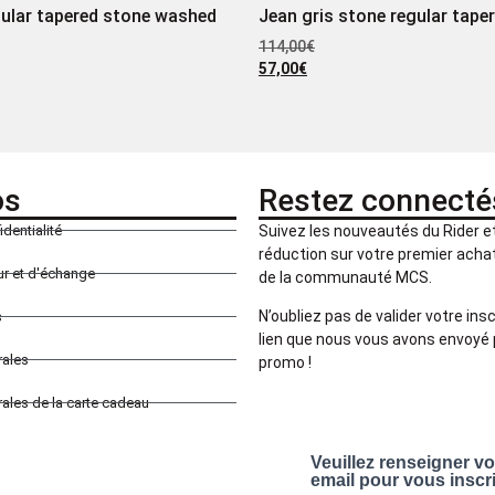
ular tapered stone washed
Jean gris stone regular tape
114,00
€
57,00
€
os
Restez connecté
identialité
Suivez les nouveautés du Rider 
réduction sur votre premier achat 
our et d'échange
de la communauté MCS.
N’oubliez pas de valider votre insc
s
lien que nous vous avons envoyé 
rales
promo !
ales de la carte cadeau
Veuillez renseigner v
email pour vous inscr