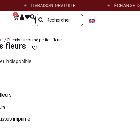
LIVRAISON GRATUITE
ÉCHANGE DE TAI
0
se
/ Chemise imprimé petites fleurs
 fleurs
et indisponible.
fleurs
urs
tissus imprimé