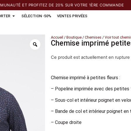
AUTÉ ET PROFITEZ DE 20% SUR VOTRE 1ÈRE COMMANDE
ORTER
SÉLECTION -50%
VENTES PRIVÉES
Accueil
/
Boutique
/
Chemises
/
Voir tout chemi
Chemise imprimé petites
Ce produit est actuellement en rupture 
Chemise imprimé à petites fleurs :
– Popeline imprimée avec des petites 
– Sous-col et intérieur poignet en velo
– Bande de col et intérieur poignet en 
– Coupe droite