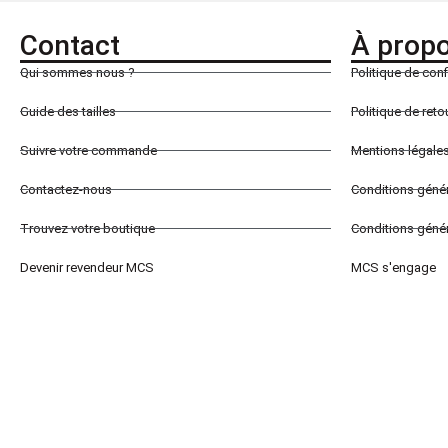
Contact
À prop
Qui sommes nous ?
Politique de conf
Guide des tailles
Politique de ret
Suivre votre commande
Mentions légale
Contactez-nous
Conditions géné
Trouvez votre boutique
Conditions génér
Devenir revendeur MCS
MCS s'engage