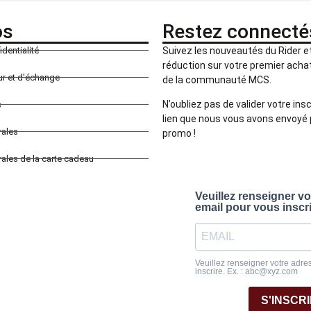
os
Restez connecté
identialité
Suivez les nouveautés du Rider 
réduction sur votre premier achat 
our et d'échange
de la communauté MCS.
N’oubliez pas de valider votre insc
s
lien que nous vous avons envoyé 
rales
promo !
ales de la carte cadeau
Veuillez renseigner v
email pour vous inscr
Veuillez renseigner votre adre
inscrire. Ex. : abc@xyz.com
S'INSCR