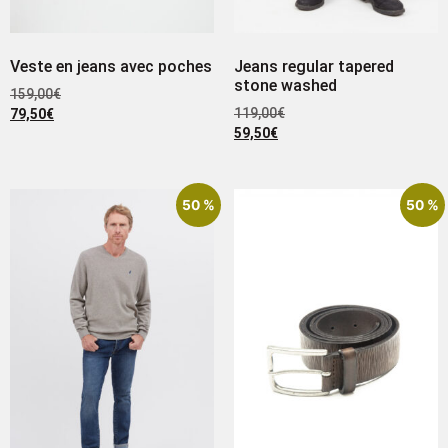
Veste en jeans avec poches
Jeans regular tapered
stone washed
159,00
€
119,00
€
79,50
€
59,50
€
50 %
50 %