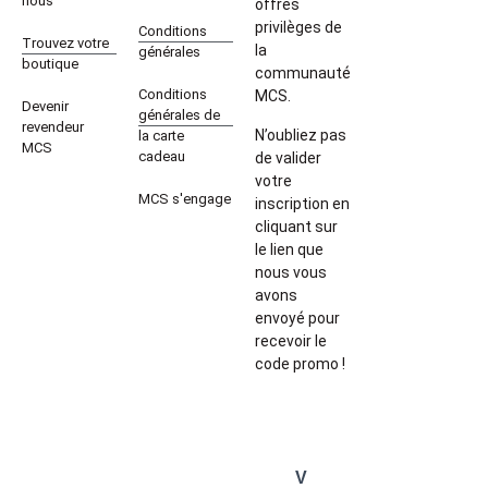
nous
offres
privilèges de
Conditions
Trouvez votre
la
générales
boutique
communauté
Conditions
MCS.
Devenir
générales de
revendeur
N’oubliez pas
la carte
MCS
cadeau
de valider
votre
MCS s'engage
inscription en
cliquant sur
le lien que
nous vous
avons
envoyé pour
recevoir le
code promo !
V