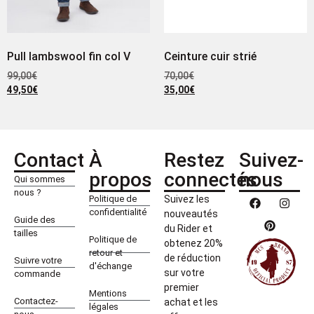
Pull lambswool fin col V
Ceinture cuir strié
99,00
€
70,00
€
49,50
€
35,00
€
Contact
À
Restez
Suivez-
propos
connectés
nous
Qui sommes
nous ?
Politique de
Suivez les
confidentialité
nouveautés
Guide des
du Rider et
tailles
Politique de
obtenez 20%
retour et
de réduction
Suivre votre
d'échange
sur votre
commande
premier
Mentions
Contactez-
achat et les
légales