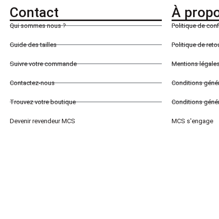
Contact
À prop
Qui sommes nous ?
Politique de conf
Guide des tailles
Politique de ret
Suivre votre commande
Mentions légale
Contactez-nous
Conditions géné
Trouvez votre boutique
Conditions génér
Devenir revendeur MCS
MCS s'engage