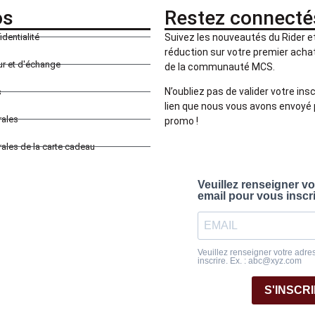
os
Restez connecté
identialité
Suivez les nouveautés du Rider 
réduction sur votre premier achat 
our et d'échange
de la communauté MCS.
N’oubliez pas de valider votre insc
s
lien que nous vous avons envoyé 
rales
promo !
ales de la carte cadeau
Veuillez renseigner v
email pour vous inscr
Veuillez renseigner votre adre
inscrire. Ex. : abc@xyz.com
S'INSCR