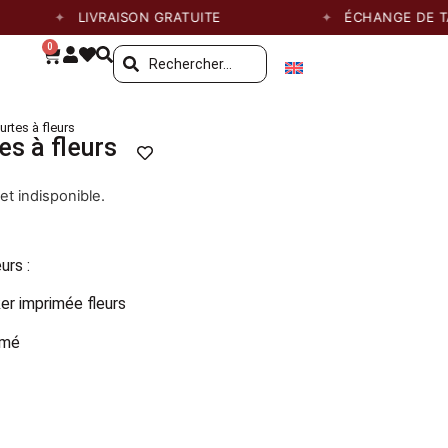
LIVRAISON GRATUITE
ÉCHANGE DE TAILL
0
rtes à fleurs
s à fleurs
et indisponible.
urs :
r imprimée fleurs
imé