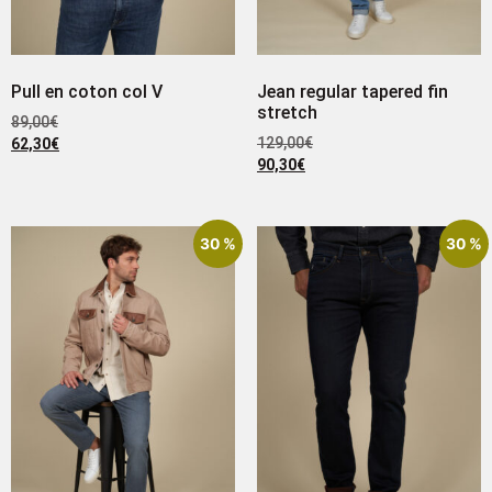
Pull en coton col V
Jean regular tapered fin
stretch
89,00
€
129,00
€
62,30
€
90,30
€
30 %
30 %