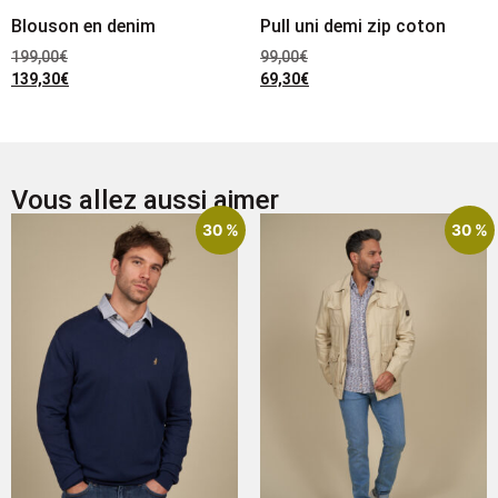
Blouson en denim
Pull uni demi zip coton
199,00
€
99,00
€
139,30
€
69,30
€
Vous allez aussi aimer
30 %
30 %