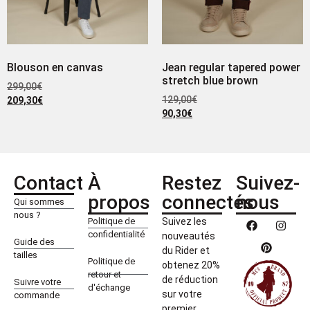
Blouson en canvas
Jean regular tapered power
stretch blue brown
299,00
€
129,00
€
209,30
€
90,30
€
Contact
À
Restez
Suivez-
propos
connectés
nous
Qui sommes
nous ?
Politique de
Suivez les
confidentialité
nouveautés
Guide des
du Rider et
tailles
Politique de
obtenez 20%
retour et
de réduction
Suivre votre
d'échange
sur votre
commande
premier