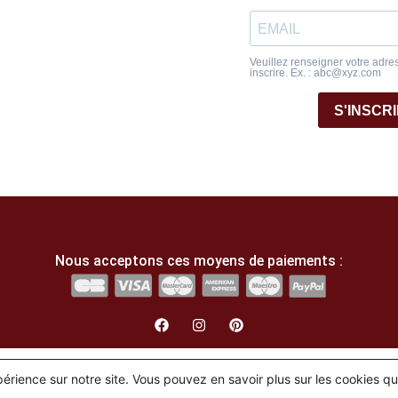
Veuillez renseigner votre adre
inscrire. Ex. : abc@xyz.com
S'INSCR
Nous acceptons ces moyens de paiements :
English
(
Anglais
)
Français
xpérience sur notre site. Vous pouvez en savoir plus sur les cookies q