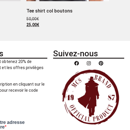
Tee shirt col boutons
50,00
€
25,00
€
s
Suivez-nous
et obtenez 20% de
et les offres privilèges
ription en cliquant sur le
pour recevoir le code
otre adresse
ire