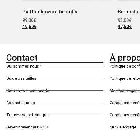
Pull lambswool fin col V
Bermuda 
99,00
€
95,00
€
49,50
€
47,50
€
Contact
À prop
Qui sommes nous ?
Politique de conf
Guide des tailles
Politique de ret
Suivre votre commande
Mentions légale
Contactez-nous
Conditions géné
Trouvez votre boutique
Conditions génér
Devenir revendeur MCS
MCS s'engage