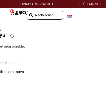
LIVRAISON GRATUITE
ÉCHANGE DE TAIL
0
ys
lys
et indisponible.
ys blanches
tif micro roues