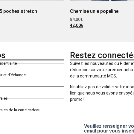
5 poches stretch
Chemise unie popeline
84,00
€
42,00
€
os
Restez connecté
identialité
Suivez les nouveautés du Rider 
réduction sur votre premier achat 
our et d'échange
de la communauté MCS.
N’oubliez pas de valider votre insc
s
lien que nous vous avons envoyé 
rales
promo !
ales de la carte cadeau
Veuillez renseigner v
email pour vous inscr