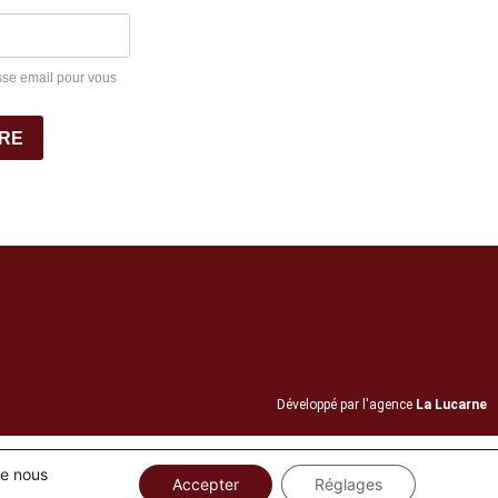
sse email pour vous
IRE
Développé par l'agence
La Lucarne
ue nous
Accepter
Réglages