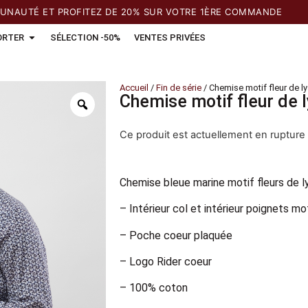
TÉ ET PROFITEZ DE 20% SUR VOTRE 1ÈRE COMMANDE
ORTER
SÉLECTION -50%
VENTES PRIVÉES
Accueil
/
Fin de série
/ Chemise motif fleur de l
Chemise motif fleur de 
Ce produit est actuellement en rupture 
Chemise bleue marine motif fleurs de l
– Intérieur col et intérieur poignets mo
– Poche coeur plaquée
– Logo Rider coeur
– 100% coton