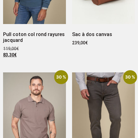
Pull coton col rond rayures
Sac à dos canvas
jacquard
239,00
€
119,00
€
83,30
€
30 %
30 %