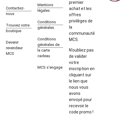
premier
Mentions
Contactez-
achat et les
légales
nous
offres
privilèges de
Conditions
Trouvez votre
la
générales
boutique
communauté
Conditions
MCS.
Devenir
générales de
revendeur
N’oubliez pas
la carte
MCS
cadeau
de valider
votre
MCS s'engage
inscription en
cliquant sur
le lien que
nous vous
avons
envoyé pour
recevoir le
code promo !