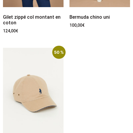
Gilet zippé col montant en
Bermuda chino uni
coton
100,00
€
124,00
€
50 %