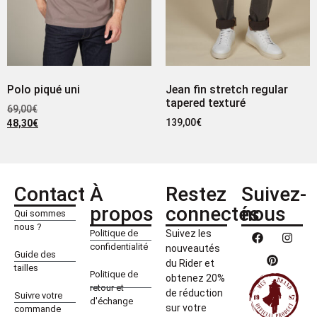
Polo piqué uni
Jean fin stretch regular
tapered texturé
69,00
€
139,00
€
48,30
€
Contact
À
Restez
Suivez-
propos
connectés
nous
Qui sommes
nous ?
Politique de
Suivez les
confidentialité
nouveautés
Guide des
du Rider et
tailles
Politique de
obtenez 20%
retour et
de réduction
Suivre votre
d'échange
sur votre
commande