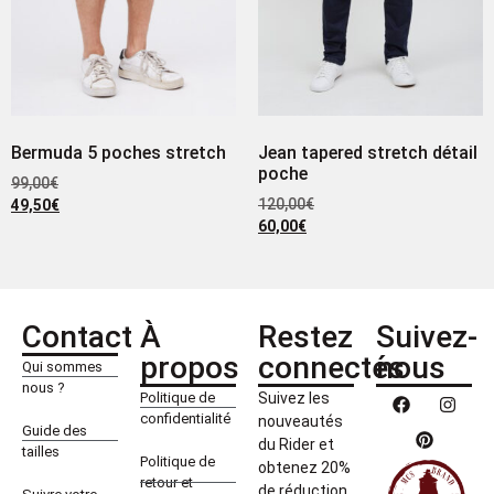
Bermuda 5 poches stretch
Jean tapered stretch détail
poche
99,00
€
120,00
€
49,50
€
60,00
€
Contact
À
Restez
Suivez-
propos
connectés
nous
Qui sommes
nous ?
Politique de
Suivez les
confidentialité
nouveautés
Guide des
du Rider et
tailles
Politique de
obtenez 20%
retour et
de réduction