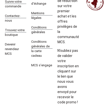
de réduction
Suivre votre
d'échange
sur votre
commande
premier
Mentions
Contactez-
achat et les
légales
nous
offres
privilèges de
Conditions
Trouvez votre
la
générales
boutique
communauté
Conditions
MCS.
Devenir
générales de
revendeur
N’oubliez pas
la carte
MCS
cadeau
de valider
votre
MCS s'engage
inscription en
cliquant sur
le lien que
nous vous
avons
envoyé pour
recevoir le
code promo !