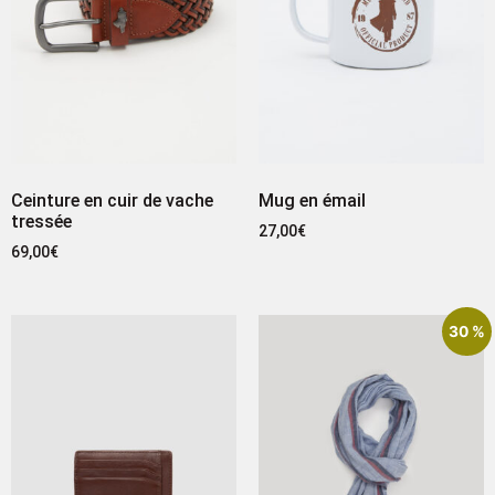
Ceinture en cuir de vache
Mug en émail
tressée
27,00
€
69,00
€
30 %