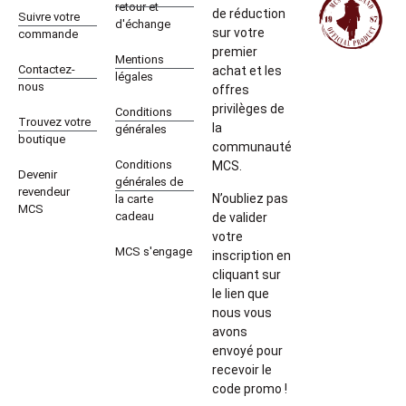
retour et
de réduction
Suivre votre
d'échange
sur votre
commande
premier
Mentions
Contactez-
achat et les
légales
nous
offres
privilèges de
Conditions
Trouvez votre
la
générales
boutique
communauté
Conditions
MCS.
Devenir
générales de
revendeur
N’oubliez pas
la carte
MCS
cadeau
de valider
votre
MCS s'engage
inscription en
cliquant sur
le lien que
nous vous
avons
envoyé pour
recevoir le
code promo !