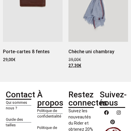
Porte-cartes 8 fentes
Chèche uni chambray
29,00
€
39,00
€
27,30
€
Contact
À
Restez
Suivez-
propos
connectés
nous
Qui sommes
nous ?
Politique de
Suivez les
confidentialité
nouveautés
Guide des
du Rider et
tailles
Politique de
obtenez 20%