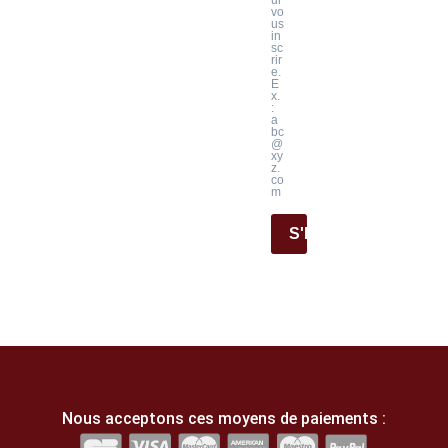
vo
us
in
sc
rir
e.
E
x.
:
a
bc
@
xy
z.
co
m
S'INSCRIRE
Nous acceptons ces moyens de paiements :