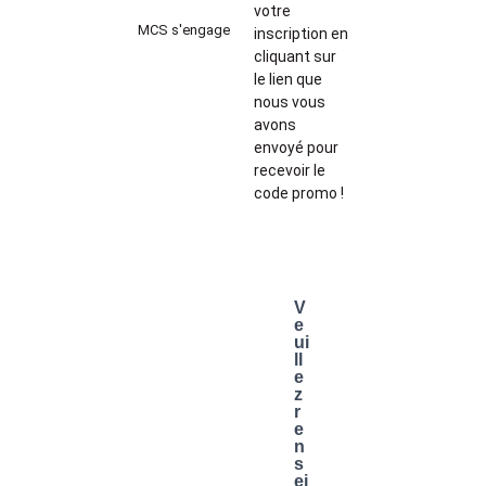
votre
MCS s'engage
inscription en
cliquant sur
le lien que
nous vous
avons
envoyé pour
recevoir le
code promo !
V
e
ui
ll
e
z
r
e
n
s
ei