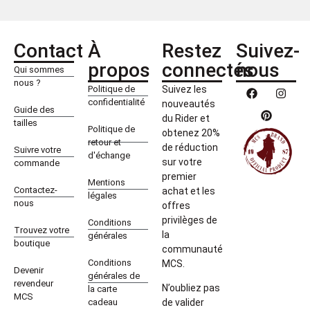
Contact
À
Restez
Suivez-
propos
connectés
nous
Qui sommes
nous ?
Politique de
Suivez les
confidentialité
nouveautés
Guide des
du Rider et
tailles
Politique de
obtenez 20%
retour et
de réduction
Suivre votre
d'échange
sur votre
commande
premier
Mentions
Contactez-
achat et les
légales
nous
offres
privilèges de
Conditions
Trouvez votre
la
générales
boutique
communauté
Conditions
MCS.
Devenir
générales de
revendeur
N’oubliez pas
la carte
MCS
cadeau
de valider