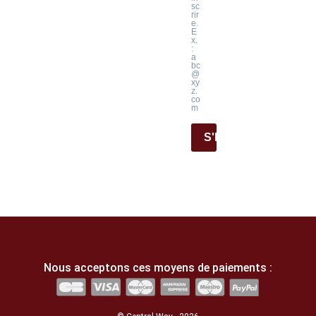
sc
rir
e.
E
x.
:
a
bc
@
xy
z.
co
m
S'INSCRIRE
Nous acceptons ces moyens de paiements :