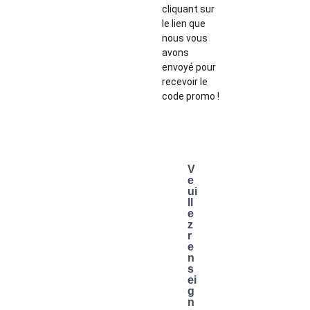
cliquant sur
le lien que
nous vous
avons
envoyé pour
recevoir le
code promo !
V
e
ui
ll
e
z
r
e
n
s
ei
g
n