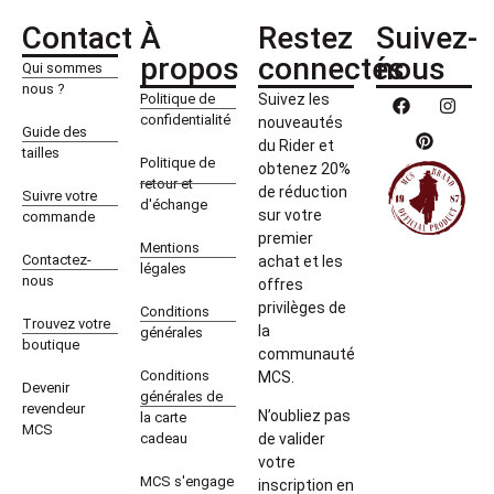
Contact
À
Restez
Suivez-
propos
connectés
nous
Qui sommes
nous ?
Politique de
Suivez les
confidentialité
nouveautés
Guide des
du Rider et
tailles
Politique de
obtenez 20%
retour et
de réduction
Suivre votre
d'échange
sur votre
commande
premier
Mentions
Contactez-
achat et les
légales
nous
offres
privilèges de
Conditions
Trouvez votre
la
générales
boutique
communauté
Conditions
MCS.
Devenir
générales de
revendeur
N’oubliez pas
la carte
MCS
cadeau
de valider
votre
MCS s'engage
inscription en