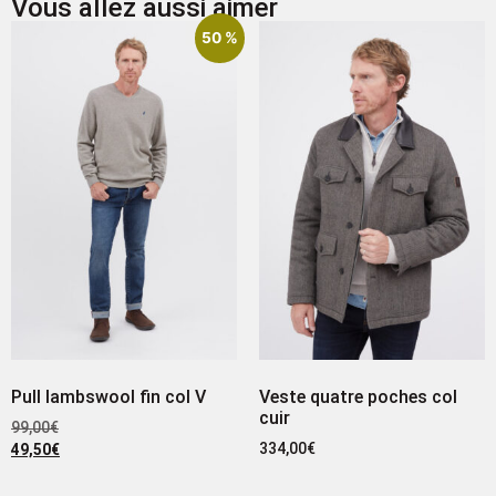
Vous allez aussi aimer
50 %
Pull lambswool fin col V
Veste quatre poches col
cuir
99,00
€
334,00
€
49,50
€