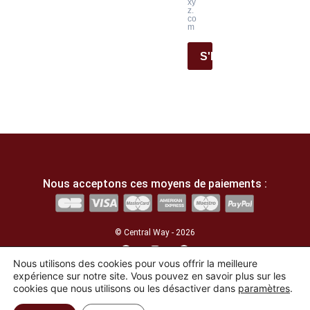
xy
z.
co
m
S'INSCRIRE
Nous acceptons ces moyens de paiements :
© Central Way - 2026
Nous utilisons des cookies pour vous offrir la meilleure
Développé par l'agence
La Lucarne
expérience sur notre site. Vous pouvez en savoir plus sur les
cookies que nous utilisons ou les désactiver dans
paramètres
.
English
(
Anglais
)
Français