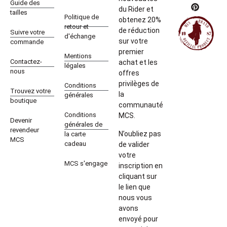
Guide des
du Rider et
tailles
Politique de
obtenez 20%
retour et
de réduction
Suivre votre
d'échange
sur votre
commande
premier
Mentions
Contactez-
achat et les
légales
nous
offres
privilèges de
Conditions
Trouvez votre
la
générales
boutique
communauté
Conditions
MCS.
Devenir
générales de
revendeur
N’oubliez pas
la carte
MCS
cadeau
de valider
votre
MCS s'engage
inscription en
cliquant sur
le lien que
nous vous
avons
envoyé pour