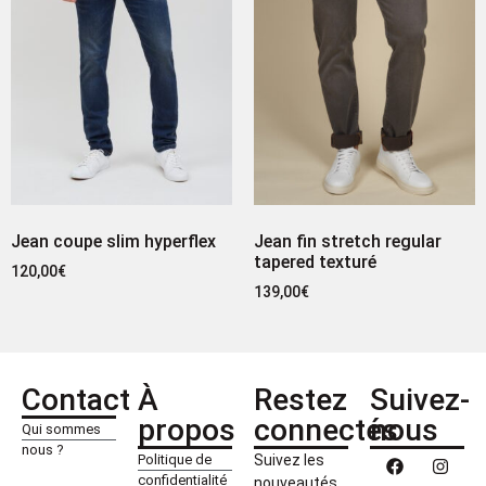
Jean coupe slim hyperflex
Jean fin stretch regular
tapered texturé
120,00
€
139,00
€
Contact
À
Restez
Suivez-
propos
connectés
nous
Qui sommes
nous ?
Politique de
Suivez les
confidentialité
nouveautés