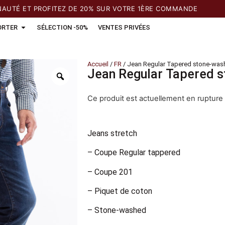
 ET PROFITEZ DE 20% SUR VOTRE 1ÈRE COMMANDE
ORTER
SÉLECTION -50%
VENTES PRIVÉES
Accueil
/
FR
/ Jean Regular Tapered stone-was
Jean Regular Tapered 
Ce produit est actuellement en rupture 
Jeans stretch
– Coupe Regular tappered
– Coupe 201
– Piquet de coton
– Stone-washed