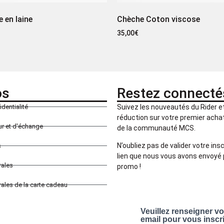
 en laine
Chèche Coton viscose
35,00
€
os
Restez connecté
identialité
Suivez les nouveautés du Rider 
réduction sur votre premier achat 
our et d'échange
de la communauté MCS.
N’oubliez pas de valider votre insc
s
lien que nous vous avons envoyé 
rales
promo !
ales de la carte cadeau
Veuillez renseigner v
email pour vous inscr