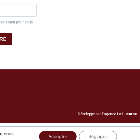
sse email pour vous
IRE
Développé par l'agence
La Lucarne
ue nous
Accepter
Réglages