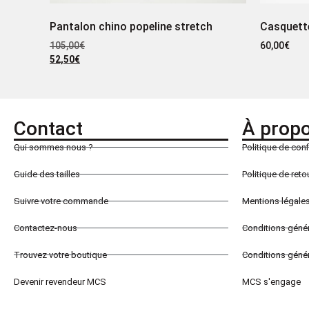
Pantalon chino popeline stretch
Casquette
105,00
€
60,00
€
52,50
€
Contact
À prop
Qui sommes nous ?
Politique de conf
Guide des tailles
Politique de ret
Suivre votre commande
Mentions légale
Contactez-nous
Conditions géné
Trouvez votre boutique
Conditions génér
Devenir revendeur MCS
MCS s'engage