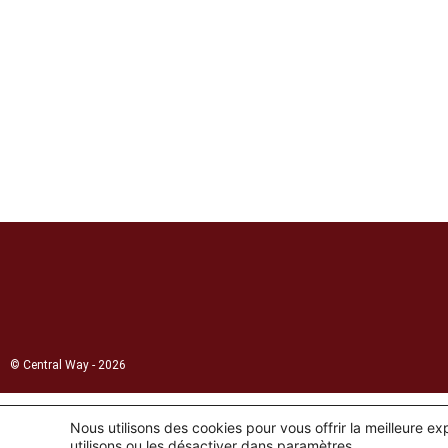
© Central Way - 2026
Nous utilisons des cookies pour vous offrir la meilleure e
utilisons ou les désactiver dans
paramètres
.