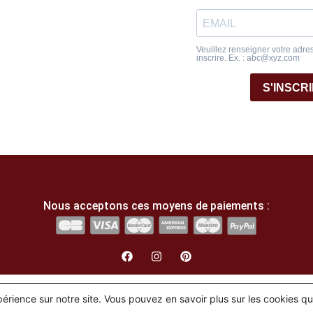
Veuillez renseigner votre adre
inscrire. Ex. : abc@xyz.com
S'INSCR
Nous acceptons ces moyens de paiements :
English
(
Anglais
)
Français
xpérience sur notre site. Vous pouvez en savoir plus sur les cookies q