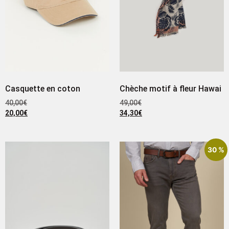
Casquette en coton
Chèche motif à fleur Hawai
40,00
€
49,00
€
20,00
€
34,30
€
30 %