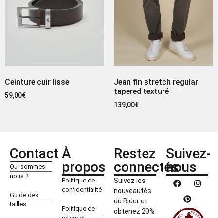
Ceinture cuir lisse
Jean fin stretch regular
tapered texturé
59,00
€
139,00
€
Contact
À
Restez
Suivez-
propos
connectés
nous
Qui sommes
nous ?
Politique de
Suivez les
confidentialité
nouveautés
Guide des
du Rider et
tailles
Politique de
obtenez 20%
retour et