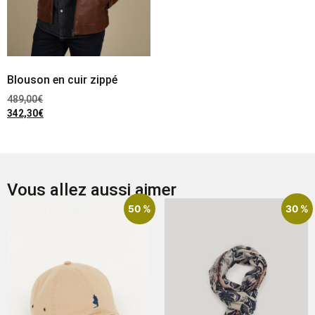
Blouson en cuir zippé
489,00
€
342,30
€
Vous allez aussi aimer
50 %
30 %