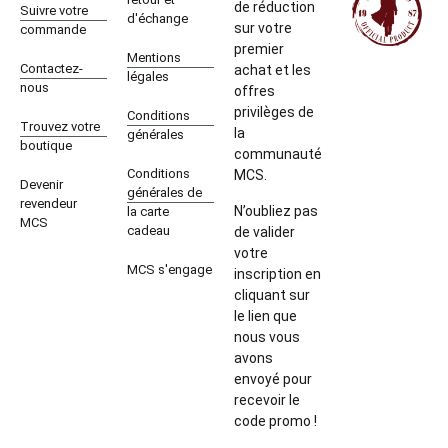
de réduction
Suivre votre
d'échange
sur votre
commande
premier
Mentions
Contactez-
achat et les
légales
nous
offres
privilèges de
Conditions
Trouvez votre
la
générales
boutique
communauté
Conditions
MCS.
Devenir
générales de
revendeur
N’oubliez pas
la carte
MCS
cadeau
de valider
votre
MCS s'engage
inscription en
cliquant sur
le lien que
nous vous
avons
envoyé pour
recevoir le
code promo !