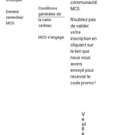
communauté
Conditions
MCS.
Devenir
générales de
revendeur
N’oubliez pas
la carte
MCS
cadeau
de valider
votre
MCS s'engage
inscription en
cliquant sur
le lien que
nous vous
avons
envoyé pour
recevoir le
code promo !
V
e
ui
ll
e