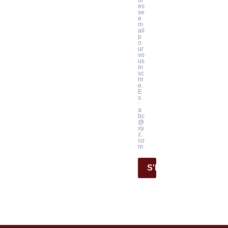
es
se
e
m
ail
p
o
ur
vo
us
in
sc
rir
e.
E
x.
:
a
bc
@
xy
z.
co
m
S'INSCRIRE