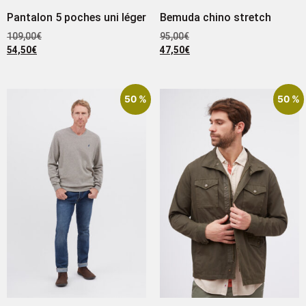
Pantalon 5 poches uni léger
Bemuda chino stretch
109,00
€
95,00
€
54,50
€
47,50
€
50 %
50 %