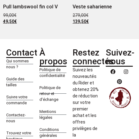
Pull lambswool fin col V
Veste saharienne
99,00
€
279,00
€
49,50
€
139,50
€
Contact
À
Restez
Suivez-
propos
connectés
nous
Qui sommes
nous ?
Politique de
Suivez les
confidentialité
nouveautés
Guide des
du Rider et
tailles
Politique de
obtenez 20%
retour et
de réduction
Suivre votre
d'échange
sur votre
commande
premier
Mentions
Contactez-
achat et les
légales
nous
offres
privilèges de
Conditions
Trouvez votre
la
générales
boutique