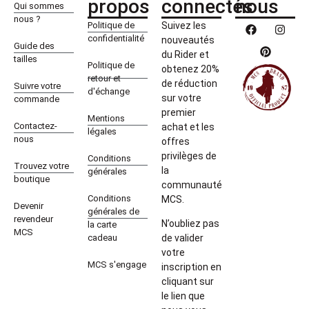
propos
connectés
nous
Qui sommes
nous ?
Politique de
Suivez les
confidentialité
nouveautés
Guide des
du Rider et
tailles
Politique de
obtenez 20%
retour et
de réduction
Suivre votre
d'échange
sur votre
commande
premier
Mentions
Contactez-
achat et les
légales
nous
offres
privilèges de
Conditions
Trouvez votre
la
générales
boutique
communauté
Conditions
MCS.
Devenir
générales de
revendeur
N’oubliez pas
la carte
MCS
cadeau
de valider
votre
MCS s'engage
inscription en
cliquant sur
le lien que