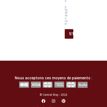
x.
:
a
bc
@
xy
z.
co
m
S'INSCRIRE
Nous acceptons ces moyens de paiements :
© Central Way - 2026