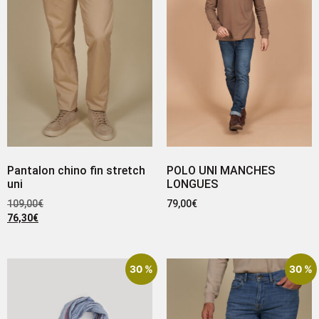
Pantalon chino fin stretch
POLO UNI MANCHES
uni
LONGUES
109,00
€
79,00
€
76,30
€
30 %
30 %