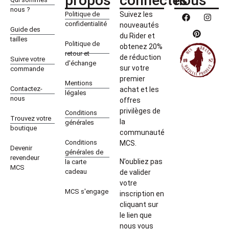
propos
connectés
nous
nous ?
Politique de
Suivez les
confidentialité
nouveautés
Guide des
du Rider et
tailles
Politique de
obtenez 20%
retour et
de réduction
Suivre votre
d'échange
sur votre
commande
premier
Mentions
Contactez-
achat et les
légales
nous
offres
privilèges de
Conditions
Trouvez votre
la
générales
boutique
communauté
Conditions
MCS.
Devenir
générales de
revendeur
N’oubliez pas
la carte
MCS
cadeau
de valider
votre
MCS s'engage
inscription en
cliquant sur
le lien que
nous vous