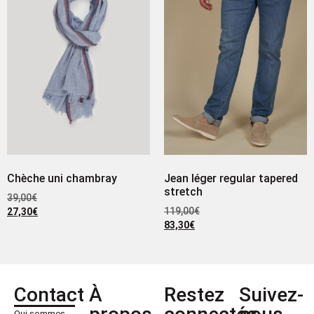
Chèche uni chambray
Jean léger regular tapered
stretch
39,00
€
119,00
€
27,30
€
83,30
€
Contact
À
Restez
Suivez-
Qui sommes