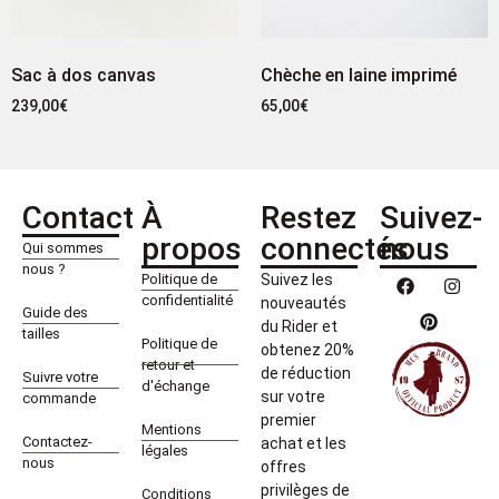
Sac à dos canvas
Chèche en laine imprimé
239,00
€
65,00
€
Contact
À
Restez
Suivez-
propos
connectés
nous
Qui sommes
nous ?
Politique de
Suivez les
confidentialité
nouveautés
Guide des
du Rider et
tailles
Politique de
obtenez 20%
retour et
de réduction
Suivre votre
d'échange
sur votre
commande
premier
Mentions
Contactez-
achat et les
légales
nous
offres
privilèges de
Conditions