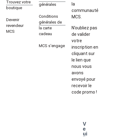
Trouvez votre
la
générales
boutique
communauté
Conditions
MCS.
Devenir
générales de
revendeur
N’oubliez pas
la carte
MCS
cadeau
de valider
votre
MCS s'engage
inscription en
cliquant sur
le lien que
nous vous
avons
envoyé pour
recevoir le
code promo !
V
e
ui