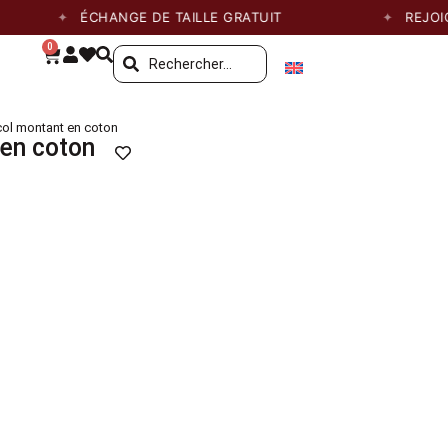
ÉCHANGE DE TAILLE GRATUIT
REJOIGNEZ 
0
 col montant en coton
 en coton