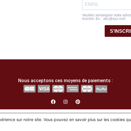
Veuillez renseigner votre adre
inscrire. Ex. : abc@xyz.com
S'INSCR
Nous acceptons ces moyens de paiements :
English
(
Anglais
)
Français
xpérience sur notre site. Vous pouvez en savoir plus sur les cookies q