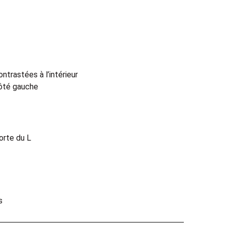
trastées à l’intérieur
 côté gauche
orte du L
s