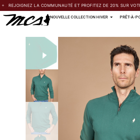
JOIGNEZ LA COMMUNAUTÉ ET PROFITEZ DE 20% SUR VOTRE 1È
NOUVELLE COLLECTION HIVER
PRÊT-À-P