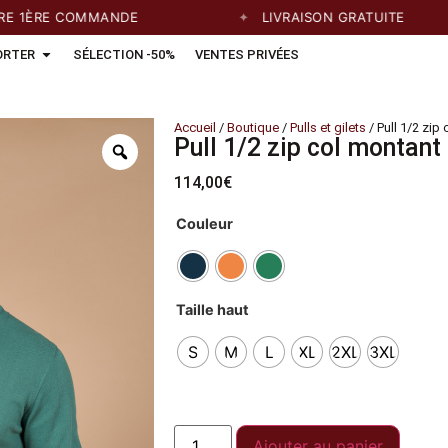
RE COMMANDE
LIVRAISON GRATUITE
ORTER
SÉLECTION -50%
VENTES PRIVÉES
Accueil
/
Boutique
/
Pulls et gilets
/ Pull 1/2 zip
Pull 1/2 zip col montant
114,00
€
Couleur
Taille haut
S
M
L
XL
2XL
3XL
Ajouter au panier