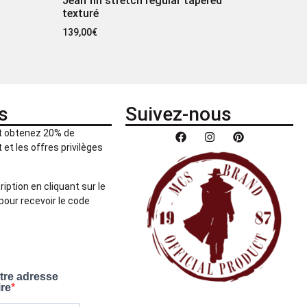
Jean fin stretch regular tapered
texturé
139,00
€
s
Suivez-nous
et obtenez 20% de
et les offres privilèges
ription en cliquant sur le
pour recevoir le code
otre adresse
ire