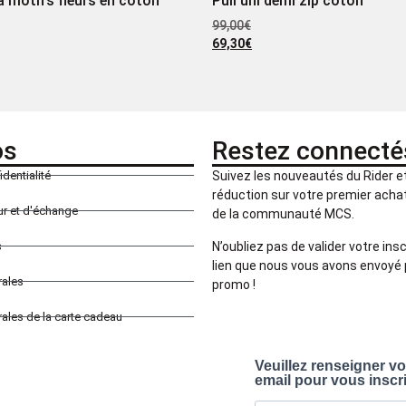
 motifs fleurs en coton
Pull uni demi zip coton
99,00
€
69,30
€
os
Restez connecté
identialité
Suivez les nouveautés du Rider 
réduction sur votre premier achat 
our et d'échange
de la communauté MCS.
N’oubliez pas de valider votre insc
s
lien que nous vous avons envoyé 
rales
promo !
ales de la carte cadeau
Veuillez renseigner v
email pour vous inscr