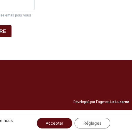
sse email pour vous
IRE
Développé par l'agence
La Lucarne
ue nous
Accepter
Réglages