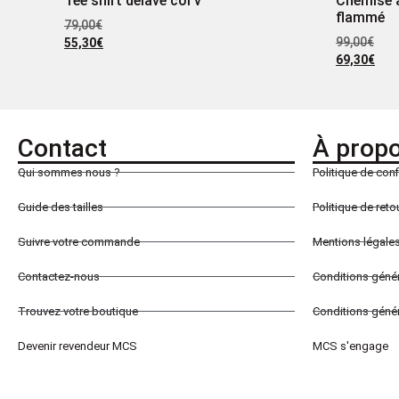
Tee shirt délavé col v
Chemise à
flammé
79,00
€
99,00
€
55,30
€
69,30
€
Contact
À prop
Qui sommes nous ?
Politique de conf
Guide des tailles
Politique de ret
Suivre votre commande
Mentions légale
Contactez-nous
Conditions géné
Trouvez votre boutique
Conditions génér
Devenir revendeur MCS
MCS s'engage