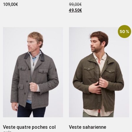
109,00
€
99,00
€
49,50
€
50 %
Veste quatre poches col
Veste saharienne