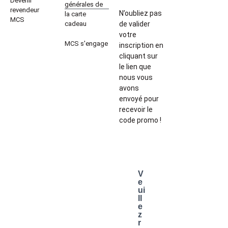
Devenir
générales de
revendeur
N’oubliez pas
la carte
MCS
cadeau
de valider
votre
MCS s'engage
inscription en
cliquant sur
le lien que
nous vous
avons
envoyé pour
recevoir le
code promo !
V
e
ui
ll
e
z
r