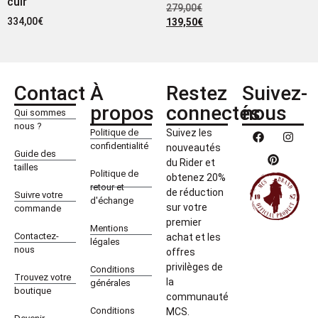
cuir
279,00
€
334,00
€
139,50
€
Contact
À
Restez
Suivez-
propos
connectés
nous
Qui sommes
nous ?
Politique de
Suivez les
confidentialité
nouveautés
Guide des
du Rider et
tailles
Politique de
obtenez 20%
retour et
de réduction
Suivre votre
d'échange
sur votre
commande
premier
Mentions
Contactez-
achat et les
légales
nous
offres
privilèges de
Conditions
Trouvez votre
la
générales
boutique
communauté
Conditions
MCS.