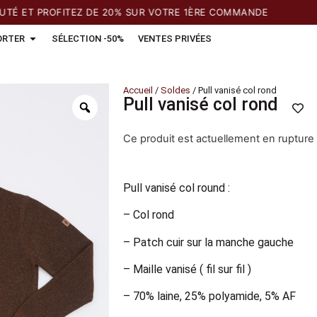
ET PROFITEZ DE 20% SUR VOTRE 1ÈRE COMMANDE
ORTER
SÉLECTION -50%
VENTES PRIVÉES
Accueil
/
Soldes
/ Pull vanisé col rond
Pull vanisé col rond
Ce produit est actuellement en rupture 
Pull vanisé col round :
– Col rond
– Patch cuir sur la manche gauche
– Maille vanisé ( fil sur fil )
– 70% laine, 25% polyamide, 5% AF