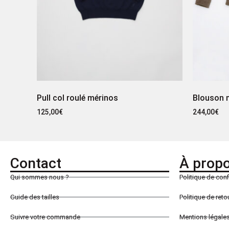
Pull col roulé mérinos
Blouson 
125,00
€
244,00
€
Contact
À prop
Qui sommes nous ?
Politique de conf
Guide des tailles
Politique de ret
Suivre votre commande
Mentions légale