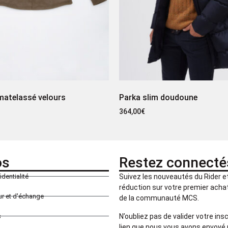
matelassé velours
Parka slim doudoune
364,00
€
os
Restez connecté
identialité
Suivez les nouveautés du Rider 
réduction sur votre premier achat 
our et d'échange
de la communauté MCS.
N’oubliez pas de valider votre insc
s
lien que nous vous avons envoyé 