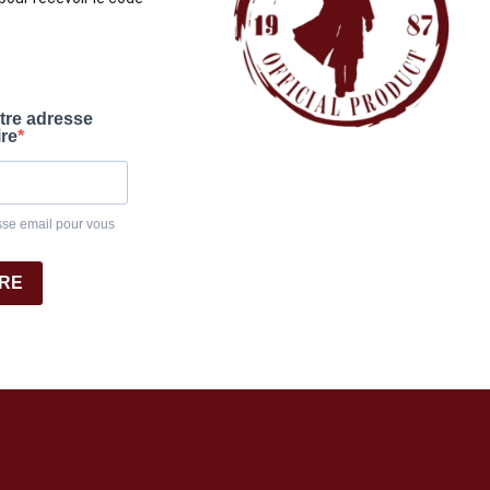
otre adresse
ire
sse email pour vous
IRE