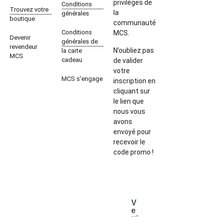
privilèges de
Conditions
Trouvez votre
la
générales
boutique
communauté
Conditions
MCS.
Devenir
générales de
revendeur
N’oubliez pas
la carte
MCS
cadeau
de valider
votre
MCS s'engage
inscription en
cliquant sur
le lien que
nous vous
avons
envoyé pour
recevoir le
code promo !
V
e