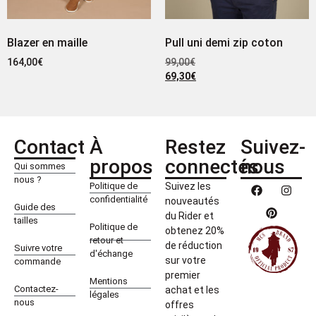
Blazer en maille
Pull uni demi zip coton
164,00
€
99,00
€
69,30
€
Contact
À
Restez
Suivez-
propos
connectés
nous
Qui sommes
nous ?
Politique de
Suivez les
confidentialité
nouveautés
Guide des
du Rider et
tailles
Politique de
obtenez 20%
retour et
de réduction
Suivre votre
d'échange
sur votre
commande
premier
Mentions
Contactez-
achat et les
légales
nous
offres