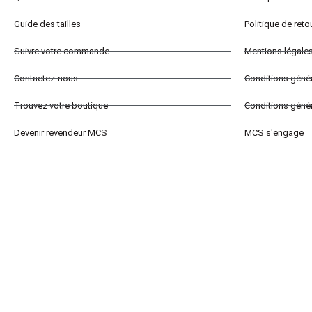
Guide des tailles
Politique de ret
Suivre votre commande
Mentions légale
Contactez-nous
Conditions géné
Trouvez votre boutique
Conditions génér
Devenir revendeur MCS
MCS s'engage