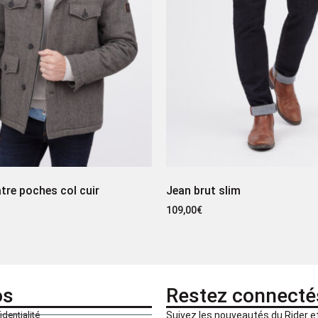
tre poches col cuir
Jean brut slim
109,00
€
os
Restez connecté
identialité
Suivez les nouveautés du Rider 