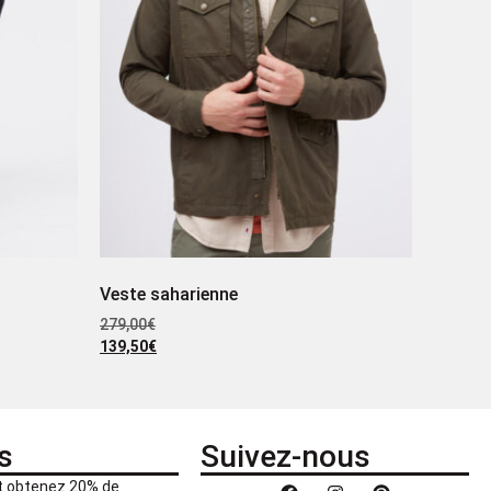
Veste saharienne
279,00
€
139,50
€
s
Suivez-nous
et obtenez 20% de