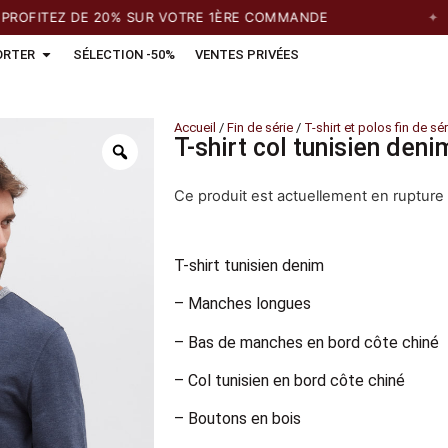
ITEZ DE 20% SUR VOTRE 1ÈRE COMMANDE
LIV
ORTER
SÉLECTION -50%
VENTES PRIVÉES
Accueil
/
Fin de série
/
T-shirt et polos fin de sér
T-shirt col tunisien deni
Ce produit est actuellement en rupture 
T-shirt tunisien denim
– Manches longues
– Bas de manches en bord côte chiné
– Col tunisien en bord côte chiné
– Boutons en bois