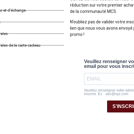
réduction sur votre premier achat 
our et d'échange
de la communauté MCS.
N’oubliez pas de valider votre insc
s
lien que nous vous avons envoyé 
rales
promo !
ales de la carte cadeau
Veuillez renseigner v
email pour vous inscr
Veuillez renseigner votre adre
inscrire. Ex. : abc@xyz.com
S'INSCR