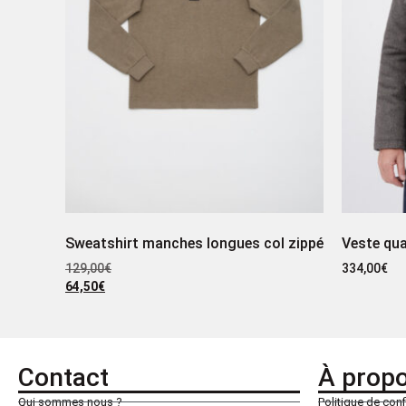
Sweatshirt manches longues col zippé
Veste qua
129,00
€
334,00
€
64,50
€
Contact
À prop
Qui sommes nous ?
Politique de conf