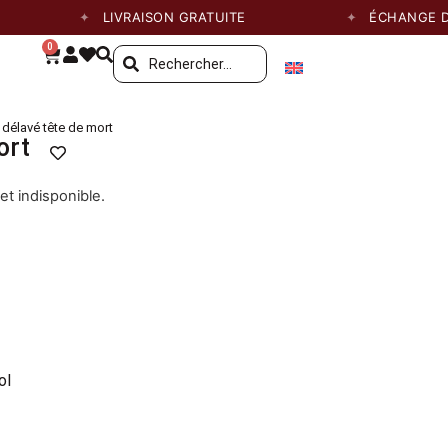
LIVRAISON GRATUITE
ÉCHANGE DE TA
0
t délavé tête de mort
ort
et indisponible.
ol