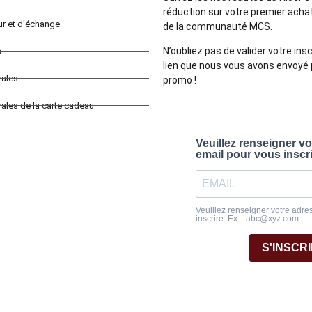
réduction sur votre premier achat 
our et d'échange
de la communauté MCS.
N’oubliez pas de valider votre insc
s
lien que nous vous avons envoyé 
rales
promo !
ales de la carte cadeau
Veuillez renseigner v
email pour vous inscr
Veuillez renseigner votre adre
inscrire. Ex. : abc@xyz.com
S'INSCR