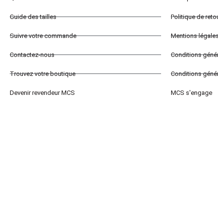
Guide des tailles
Politique de ret
Suivre votre commande
Mentions légale
Contactez-nous
Conditions géné
Trouvez votre boutique
Conditions génér
Devenir revendeur MCS
MCS s'engage