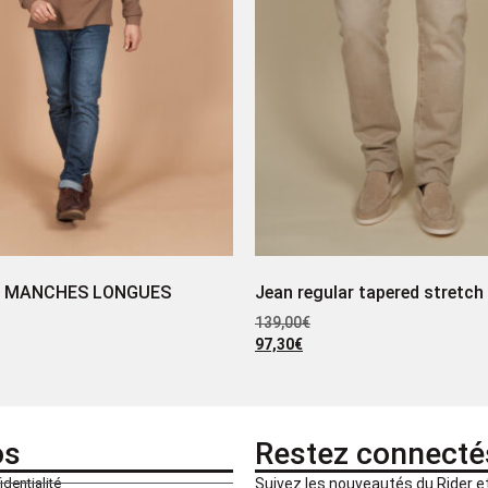
I MANCHES LONGUES
Jean regular tapered stretch
139,00
€
97,30
€
os
Restez connecté
identialité
Suivez les nouveautés du Rider 