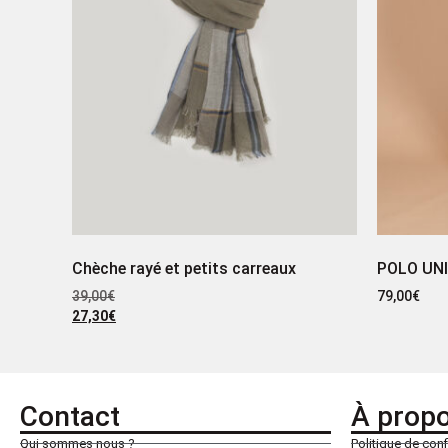
Chèche rayé et petits carreaux
POLO UN
39,00
€
79,00
€
27,30
€
Contact
À prop
Qui sommes nous ?
Politique de conf