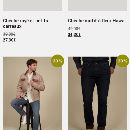
Chèche rayé et petits
Chèche motif à fleur Hawai
carreaux
49,00
€
39,00
€
34,30
€
27,30
€
30 %
30 %