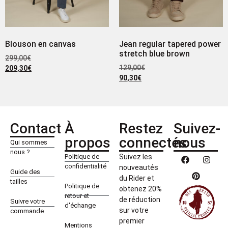
Blouson en canvas
Jean regular tapered power
stretch blue brown
299,00
€
129,00
€
209,30
€
90,30
€
Contact
À
Restez
Suivez-
propos
connectés
nous
Qui sommes
nous ?
Politique de
Suivez les
confidentialité
nouveautés
Guide des
du Rider et
tailles
Politique de
obtenez 20%
retour et
de réduction
Suivre votre
d'échange
sur votre
commande
premier
Mentions